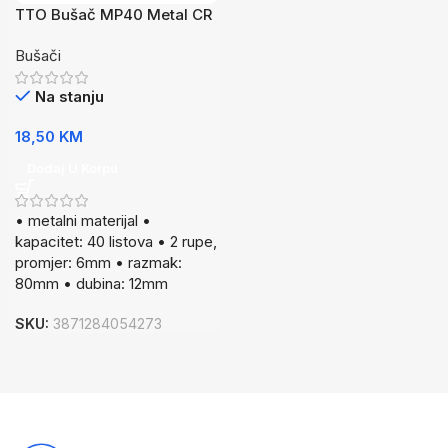
TTO Bušač MP40 Metal CR
Bušači
Na stanju
18,50
KM
Dodaj U Korpu
• metalni materijal •
kapacitet: 40 listova • 2 rupe,
promjer: 6mm • razmak:
80mm • dubina: 12mm
SKU:
3871284054273