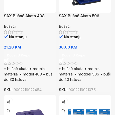
SAX Bušač Akata 408
SAX Bušač Akata 506
Met.30Lis Cr
Met.40Lis Pl
Bušači
Bušači
Na stanju
Na stanju
21,20
KM
30,60
KM
Dodaj U Korpu
Dodaj U Korpu
• bušač akata • metalni
• bušač akata • metalni
materijal • model 408 • buši
materijal • moddel 506 • buši
do 30 listova
do 40 listova
SKU:
9002219022454
SKU:
9002219021075