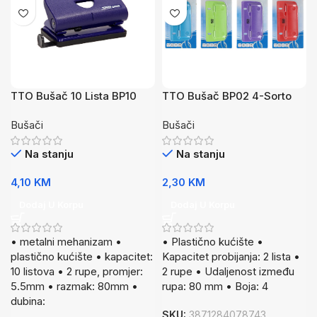
TTO Bušač 10 Lista BP10
TTO Bušač BP02 4-Sorto
Plava
Bušači
Bušači
Na stanju
Na stanju
4,10
KM
2,30
KM
Dodaj U Korpu
Dodaj U Korpu
• metalni mehanizam •
• Plastično kućište •
plastično kućište • kapacitet:
Kapacitet probijanja: 2 lista •
10 listova • 2 rupe, promjer:
2 rupe • Udaljenost između
5.5mm • razmak: 80mm •
rupa: 80 mm • Boja: 4
dubina:
SKU:
3871284078743