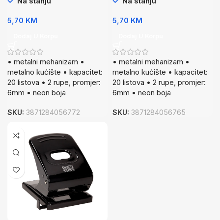
Na stanju
Na stanju
5,70
KM
5,70
KM
Dodaj U Korpu
Dodaj U Korpu
• metalni mehanizam •
• metalni mehanizam •
metalno kućište • kapacitet:
metalno kućište • kapacitet:
20 listova • 2 rupe, promjer:
20 listova • 2 rupe, promjer:
6mm • neon boja
6mm • neon boja
SKU:
3871284056772
SKU:
3871284056765