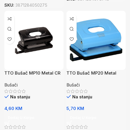
SKU:
3871284050275
TTO Bušač MP10 Metal CR
TTO Bušač MP20 Metal
Neon PL
Bušači
Bušači
Na stanju
Na stanju
4,60
KM
5,70
KM
Dodaj U Korpu
Dodaj U Korpu