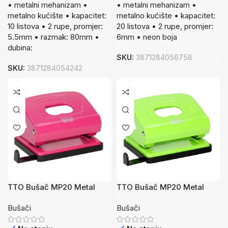
• metalni mehanizam •
• metalni mehanizam •
metalno kućište • kapacitet:
metalno kućište • kapacitet:
10 listova • 2 rupe, promjer:
20 listova • 2 rupe, promjer:
5.5mm • razmak: 80mm •
6mm • neon boja
dubina:
SKU:
3871284056758
SKU:
3871284054242
TTO Bušač MP20 Metal
TTO Bušač MP20 Metal
Neon RO
Neon ZE
Bušači
Bušači