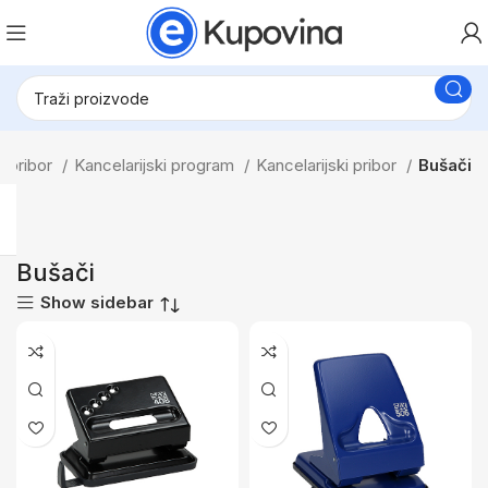
ki pribor
Kancelarijski program
Kancelarijski pribor
Bušači
Bušači
Show sidebar