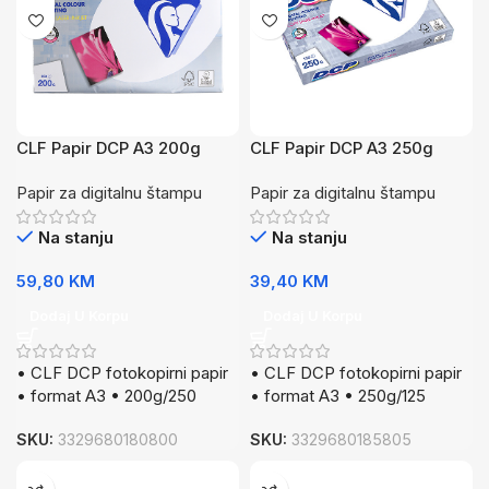
CLF Papir DCP A3 200g
CLF Papir DCP A3 250g
250/1
125/1
Papir za digitalnu štampu
Papir za digitalnu štampu
Na stanju
Na stanju
59,80
KM
39,40
KM
Dodaj U Korpu
Dodaj U Korpu
• CLF DCP fotokopirni papir
• CLF DCP fotokopirni papir
• format A3 • 200g/250
• format A3 • 250g/125
SKU:
3329680180800
SKU:
3329680185805