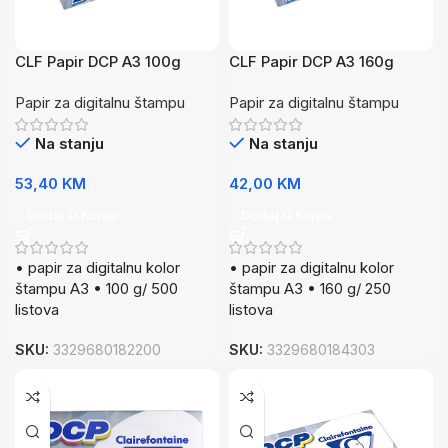
CLF Papir DCP A3 100g
CLF Papir DCP A3 160g
500/1
250/1
Papir za digitalnu štampu
Papir za digitalnu štampu
Na stanju
Na stanju
53,40
KM
42,00
KM
Dodaj U Korpu
Dodaj U Korpu
• papir za digitalnu kolor
• papir za digitalnu kolor
štampu A3 • 100 g/ 500
štampu A3 • 160 g/ 250
listova
listova
SKU:
3329680182200
SKU:
3329680184303