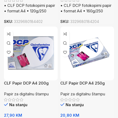
• CLF DCP fotokopirni papir
• CLF DCP fotokopirni papir
• format A4 • 120g/250
• format A4 • 160g/250
SKU:
3329680184402
SKU:
3329680184204
CLF Papir DCP A4 200g
CLF Papir DCP A4 250g
250/1
125/1
Papir za digitalnu štampu
Papir za digitalnu štampu
Na stanju
Na stanju
27,90
KM
20,80
KM