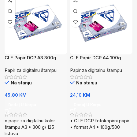
CLF Papir DCP A3 300g
CLF Papir DCP A4 100g
125/1
500/1
Papir za digitalnu štampu
Papir za digitalnu štampu
Na stanju
Na stanju
45,80
KM
24,10
KM
Dodaj U Korpu
Dodaj U Korpu
• papir za digitalnu kolor
• CLF DCP fotokopirni papir
štampu A3 • 300 g/ 125
• format A4 • 100g/500
listova