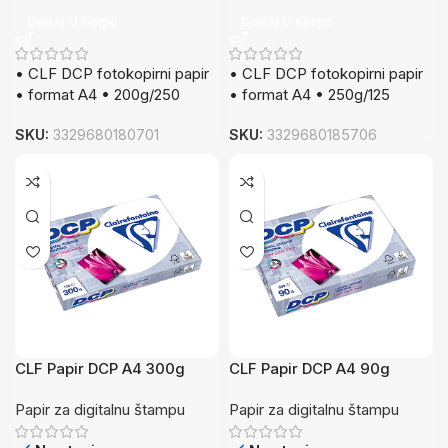
Dodaj U Korpu
Dodaj U Korpu
• CLF DCP fotokopirni papir
• CLF DCP fotokopirni papir
• format A4 • 200g/250
• format A4 • 250g/125
SKU:
3329680180701
SKU:
3329680185706
CLF Papir DCP A4 300g
CLF Papir DCP A4 90g
125/1
500/1
Papir za digitalnu štampu
Papir za digitalnu štampu