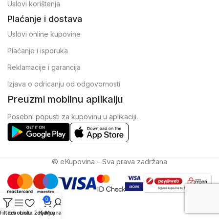
Uslovi korištenja
Plaćanje i dostava
Uslovi online kupovine
Plaćanje i isporuka
Reklamacije i garancija
Izjava o odricanju od odgovornosti
Preuzmi mobilnu aplikaiju
Posebni popusti za kupovinu u aplikaciji.
© eKupovina - Sva prava zadržana
0
Filters
Izbornik
Lista želja
Korpa
Moj račun