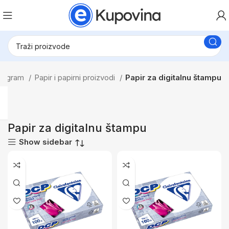
 program
Papir i papirni proizvodi
Papir za digitalnu štampu
Papir za digitalnu štampu
Show sidebar