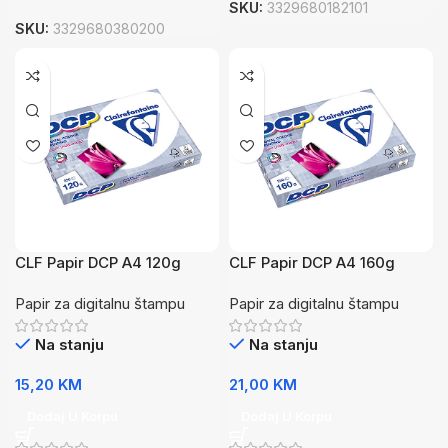
SKU:
3329680182101
SKU:
3329680380200
CLF Papir DCP A4 120g
CLF Papir DCP A4 160g
250/1
250/1
Papir za digitalnu štampu
Papir za digitalnu štampu
Na stanju
Na stanju
15,20
KM
21,00
KM
Dodaj U Korpu
Dodaj U Korpu