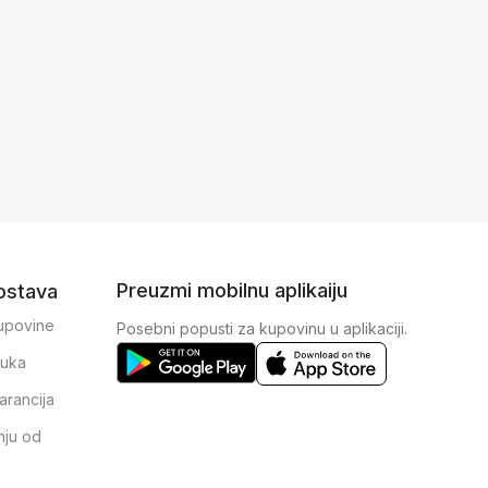
Preuzmi mobilnu aplikaiju
dostava
kupovine
Posebni popusti za kupovinu u aplikaciji.
ruka
arancija
nju od