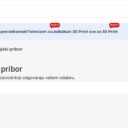
NOVO
NOVO
 povrat
Kontakt
Televizori.co.ba
Balkan 3D Print sve za 3D Print
jski pribor
 pribor
oizvodi koji odgovaraju vašem odabiru.