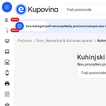
NOVO
Sve kategorije
Promocije
Naša poslovnica
Isporuka i
NOVO
Početna
Dom, Namještaj & Kućanski aparati
Kuhin
Kuhinjski
Nisu pronađeni pr