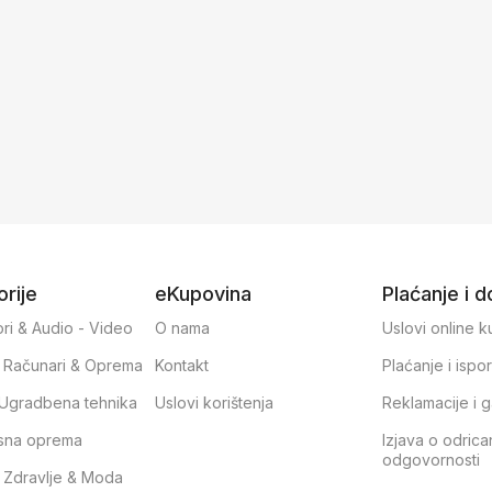
rije
eKupovina
Plaćanje i 
ri & Audio - Video
O nama
Uslovi online 
, Računari & Oprema
Kontakt
Plaćanje i ispo
& Ugradbena tehnika
Uslovi korištenja
Reklamacije i g
sna oprema
Izjava o odrica
odgovornosti
, Zdravlje & Moda