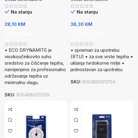
Na stanju
Na stanju
28,10
KM
38,30
KM
Dodaj U Korpu
Dodaj U Korpu
• ECO DRYNAMITE je
• spreman za upotrebu
visokoučinkovito suho
(RTU) • za sve vrste tepiha •
sredstvo za čišćenje tepiha,
uklanja tvrdokorne mrlje •
namijenjeno za profesionalno
jednostavan za upotrebu
održavanje tepiha uz
SKU:
9004880012154
minimalnu vlagu.
SKU:
9004880012109