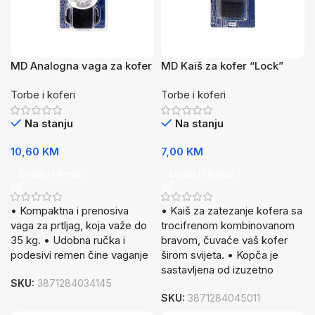
MD Analogna vaga za kofer
MD Kaiš za kofer “Lock”
Crna
Torbe i koferi
Torbe i koferi
Na stanju
Na stanju
10,60
KM
7,00
KM
Dodaj U Korpu
Dodaj U Korpu
• Kompaktna i prenosiva
• Kaiš za zatezanje kofera sa
vaga za prtljag, koja važe do
trocifrenom kombinovanom
35 kg. • Udobna ručka i
bravom, čuvaće vaš kofer
podesivi remen čine vaganje
širom svijeta. • Kopča je
sastavljena od izuzetno
SKU:
3871284034145
SKU:
3871284045011