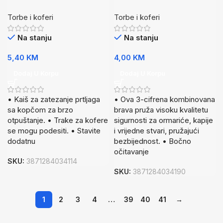
Torbe i koferi
Torbe i koferi
Na stanju
Na stanju
5,40
KM
4,00
KM
Dodaj U Korpu
Dodaj U Korpu
• Kaiš za zatezanje prtljaga
• Ova 3-cifrena kombinovana
sa kopčom za brzo
brava pruža visoku kvalitetu
otpuštanje. • Trake za kofere
sigurnosti za ormariće, kapije
se mogu podesiti. • Stavite
i vrijedne stvari, pružajući
dodatnu
bezbijednost. • Bočno
očitavanje
SKU:
3871284034114
SKU:
3871284034190
1
2
3
4
…
39
40
41
→