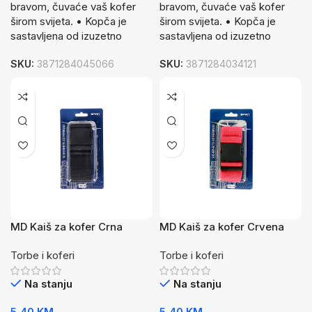
bravom, čuvaće vaš kofer
bravom, čuvaće vaš kofer
širom svijeta. • Kopča je
širom svijeta. • Kopča je
sastavljena od izuzetno
sastavljena od izuzetno
SKU:
3871284045066
SKU:
3871284034121
MD Kaiš za kofer Crna
MD Kaiš za kofer Crvena
Torbe i koferi
Torbe i koferi
Na stanju
Na stanju
5,40
KM
5,40
KM