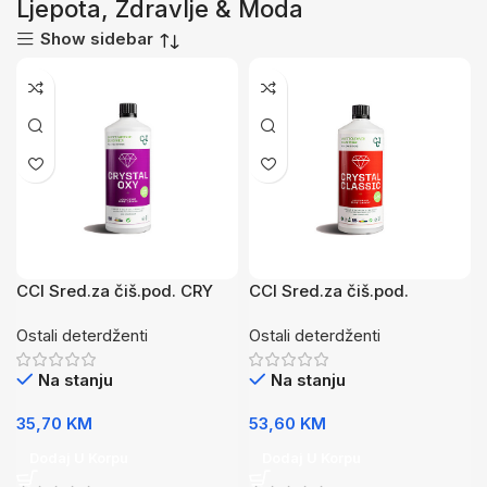
Ljepota, Zdravlje & Moda
Show sidebar
CCI Sred.za čiš.pod. CRY
CCI Sred.za čiš.pod.
OXY 1l
CRYSTAL 1l
Ostali deterdženti
Ostali deterdženti
Na stanju
Na stanju
35,70
KM
53,60
KM
Dodaj U Korpu
Dodaj U Korpu