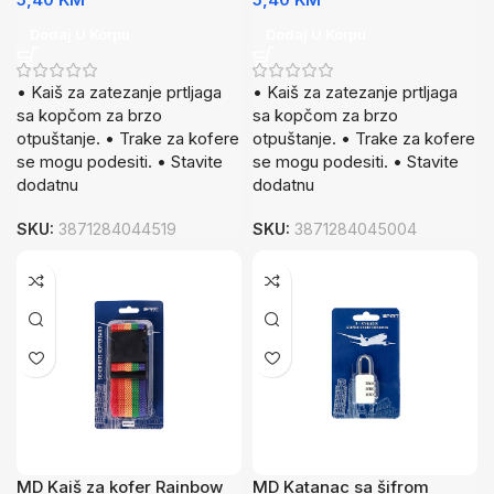
Dodaj U Korpu
Dodaj U Korpu
• Kaiš za zatezanje prtljaga
• Kaiš za zatezanje prtljaga
sa kopčom za brzo
sa kopčom za brzo
otpuštanje. • Trake za kofere
otpuštanje. • Trake za kofere
se mogu podesiti. • Stavite
se mogu podesiti. • Stavite
dodatnu
dodatnu
SKU:
3871284044519
SKU:
3871284045004
MD Kaiš za kofer Rainbow
MD Katanac sa šifrom