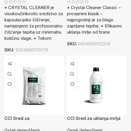
• CRYSTAL CLEANER je
• Crystal Cleaner Classic –
visokoučinkovito sredstvo za
provjereni klasik –
kapsulacijsko čišćenje,
najpogodniji je za blago
namijenjeno za profesionalno
zaprljane tepihe. • Efikasno
čišćenje tepiha uz minimalnu
uklanja mrlje od hrane
količinu vlage. • Tokom
SKU:
9004880012208
SKU:
9004880013076
CCI Sred.za
CCI Sred.za uklanja.mrlja
čiš.pod.COMPOU 1kg
480ml
Ostali deterdženti
Ostali deterdženti