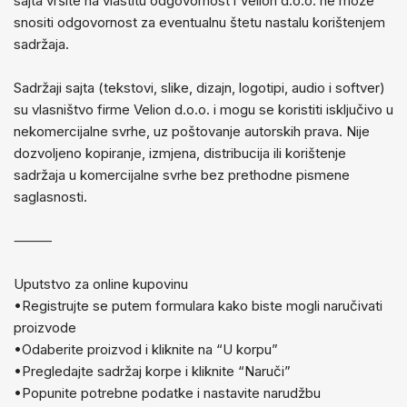
sajta vršite na vlastitu odgovornost i Velion d.o.o. ne može
snositi odgovornost za eventualnu štetu nastalu korištenjem
sadržaja.
Sadržaji sajta (tekstovi, slike, dizajn, logotipi, audio i softver)
su vlasništvo firme Velion d.o.o. i mogu se koristiti isključivo u
nekomercijalne svrhe, uz poštovanje autorskih prava. Nije
dozvoljeno kopiranje, izmjena, distribucija ili korištenje
sadržaja u komercijalne svrhe bez prethodne pismene
saglasnosti.
⸻
Uputstvo za online kupovinu
•Registrujte se putem formulara kako biste mogli naručivati
proizvode
•Odaberite proizvod i kliknite na “U korpu”
•Pregledajte sadržaj korpe i kliknite “Naruči”
•Popunite potrebne podatke i nastavite narudžbu