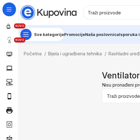
NOVO
Sve kategorije
Promocije
Naša poslovnica
Isporuka i
NOVO
Početna
Bijela i ugradbena tehnika
Rashladni uređa
Ventilator
Nisu pronađeni pr