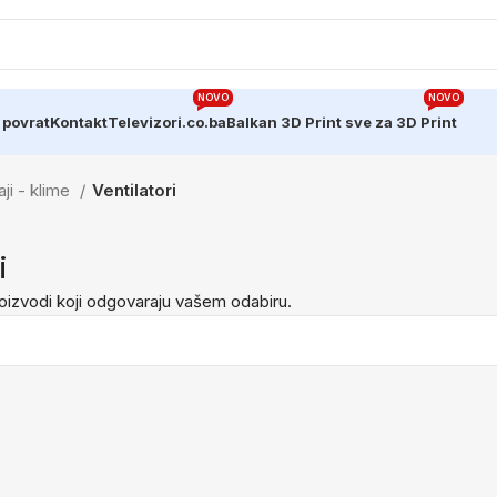
NOVO
NOVO
 povrat
Kontakt
Televizori.co.ba
Balkan 3D Print sve za 3D Print
ji - klime
Ventilatori
i
oizvodi koji odgovaraju vašem odabiru.