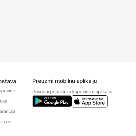
Preuzmi mobilnu aplikaiju
dostava
kupovine
Posebni popusti za kupovinu u aplikaciji.
ruka
arancija
nju od