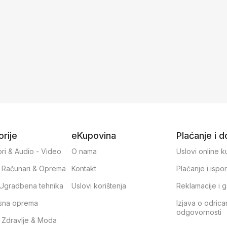
rije
eKupovina
Plaćanje i 
ri & Audio - Video
O nama
Uslovi online 
, Računari & Oprema
Kontakt
Plaćanje i ispo
& Ugradbena tehnika
Uslovi korištenja
Reklamacije i g
sna oprema
Izjava o odrica
odgovornosti
, Zdravlje & Moda