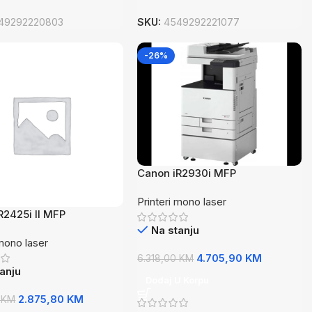
49292220803
SKU:
4549292221077
-26%
Canon iR2930i MFP
Printeri mono laser
R2425i II MFP
Na stanju
 mono laser
4.705,90
KM
6.318,00
KM
anju
Dodaj U Korpu
2.875,80
KM
0
KM