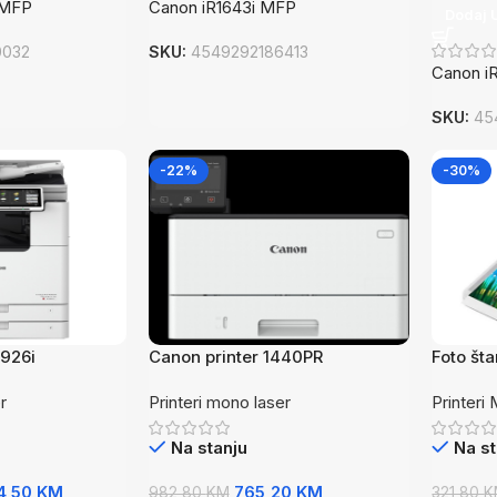
 MFP
Canon iR1643i MFP
Dodaj 
0032
SKU:
4549292186413
Canon i
SKU:
45
-22%
-30%
926i
Canon printer 1440PR
Foto št
6” dimen
r
Printeri mono laser
Printeri
Na stanju
Na st
4,50
KM
765,20
KM
982,80
KM
321,80
K