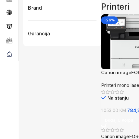
Printeri
Brand
-26%
Garancija
Canon imageFO
Printeri mono lase
Na stanju
784,
1.053,00
KM
Dodaj U Korpu
Canon imageFOR