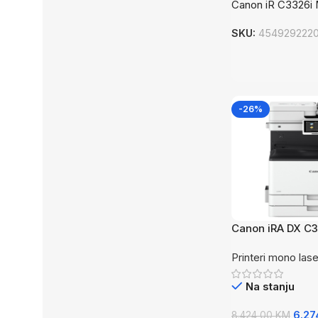
Canon iR C3326i
SKU:
454929222
-26%
Canon iRA DX C3
Printeri mono lase
Na stanju
6.27
8.424,00
KM