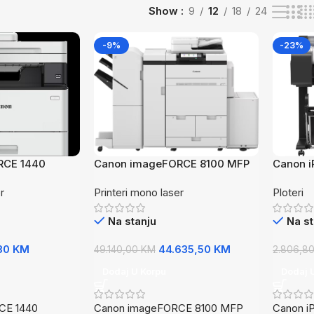
Show
9
12
18
24
-9%
-23%
RCE 1440
Canon imageFORCE 8100 MFP
Canon i
r
Printeri mono laser
Ploteri
Na stanju
Na st
30
KM
44.635,50
KM
49.140,00
KM
2.806,8
Dodaj U Korpu
Dodaj 
CE 1440
Canon imageFORCE 8100 MFP
Canon i