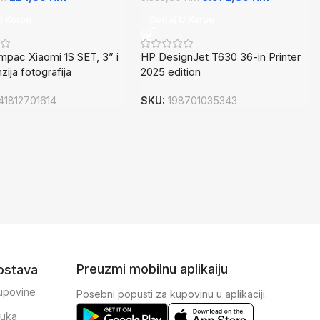
U Korpu
Dodaj U Korpu
mpac Xiaomi 1S SET, 3” i
HP DesignJet T630 36-in Printer
zija fotografija
2025 edition
41812701614
SKU:
198701035343
Preuzmi mobilnu aplikaiju
dostava
kupovine
Posebni popusti za kupovinu u aplikaciji.
ruka