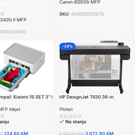
Canon iR2930i MFP
U Korpu
SKU:
4549292219876
R2425i II MFP
49292246513
-26%
ampač Xiaomi 1S SET 3” i
HP DesignJet T630 36-in
zija fotografija
 MFP Inkjet
Ploteri
anju
Na stanju
224,80
KM
3.972,80
KM
M
5.333,80
KM