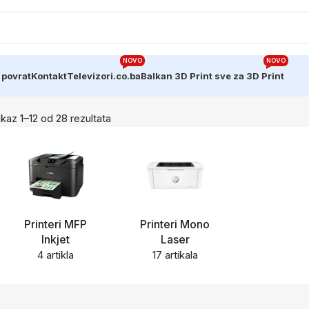
NOVO
NOVO
 povrat
Kontakt
Televizori.co.ba
Balkan 3D Print sve za 3D Print
ikaz 1–12 od 28 rezultata
Printeri MFP
Printeri Mono
Inkjet
Laser
4 artikla
17 artikala