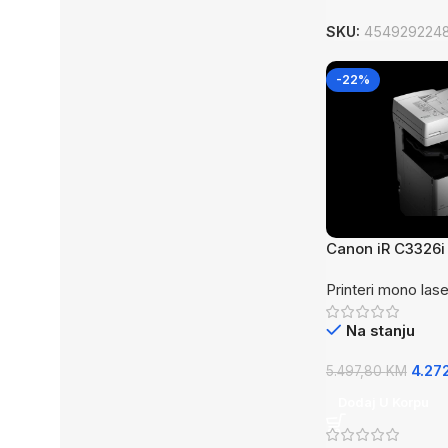
SKU:
454929224
-22%
Canon iR C3326
Printeri mono lase
Na stanju
4.27
5.497,80
KM
Dodaj U Korpu