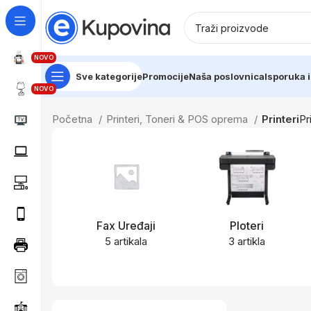
NOVO
Sve kategorije
Promocije
Naša poslovnica
Isporuka i
NOVO
Početna
Printeri, Toneri & POS oprema
Printeri
Pr
Fax Uređaji
Ploteri
5 artikala
3 artikla