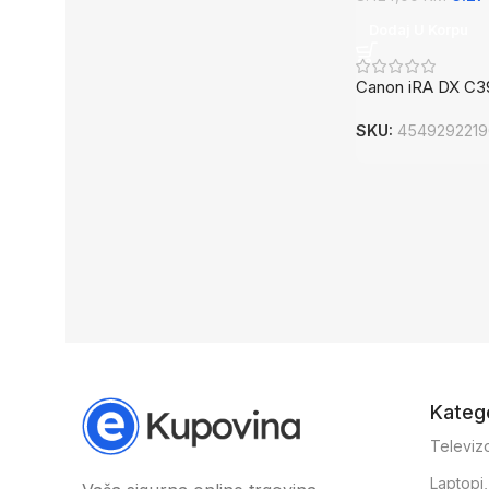
Dodaj U Korpu
Canon iRA DX C3
SKU:
4549292219
Katego
Televizo
Laptopi