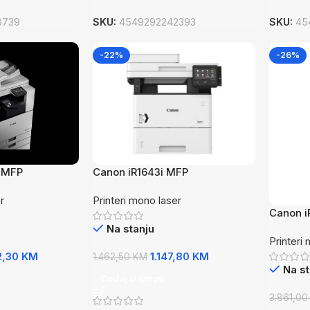
8739
SKU:
4549292242393
SKU:
45
-22%
-26%
i MFP
Canon iR1643i MFP
r
Printeri mono laser
Canon i
Na stanju
Printeri
2,30
KM
1.147,80
KM
1.462,50
KM
Na st
Dodaj U Korpu
3.861,0