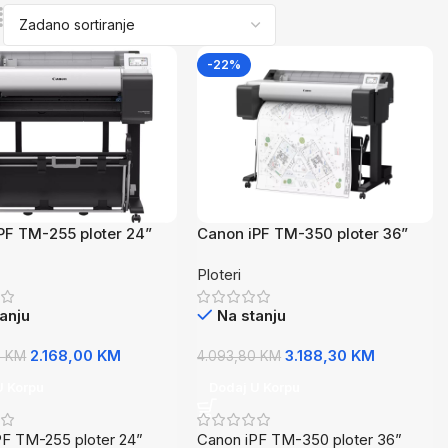
-22%
PF TM-255 ploter 24”
Canon iPF TM-350 ploter 36”
Ploteri
anju
Na stanju
2.168,00
KM
3.188,30
KM
0
KM
4.093,80
KM
U Korpu
Dodaj U Korpu
PF TM-255 ploter 24”
Canon iPF TM-350 ploter 36”