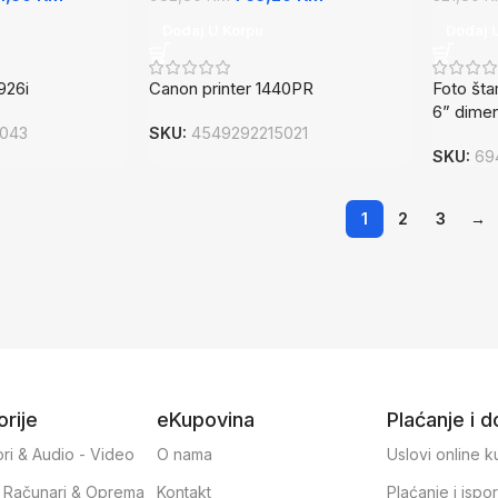
Dodaj U Korpu
Dodaj 
926i
Canon printer 1440PR
Foto šta
6” dimen
043
SKU:
4549292215021
SKU:
69
1
2
3
→
rije
eKupovina
Plaćanje i 
ri & Audio - Video
O nama
Uslovi online 
, Računari & Oprema
Kontakt
Plaćanje i ispo