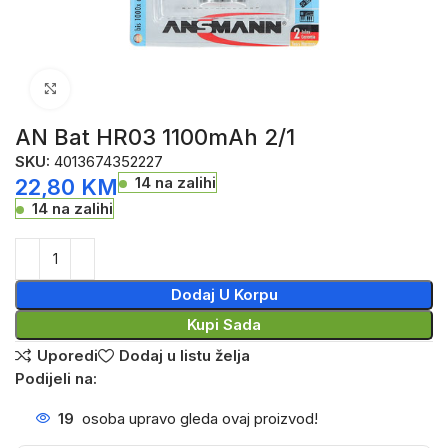
Click to enlarge
AN Bat HR03 1100mAh 2/1
SKU:
4013674352227
14 na zalihi
22,80
KM
14 na zalihi
Dodaj U Korpu
Kupi Sada
Uporedi
Dodaj u listu želja
Podijeli na:
19
osoba upravo gleda ovaj proizvod!