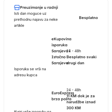
Preuzimanje u radnji
Isti dan moguce uz
Besplatno
prethodnu najavu za neke
artikle
eKupovina
isporuka
Sarajevo i
24 - 48h
Istočno
Besplatno svaki
Sarajevo
drugi dan
Isporuka se vrši na
adresu kupca
24 - 48h
EuroExpress
11 KM dok je za
brza pošta
narudžbe iznad
300 KM
Kuriri vrše isporuku na