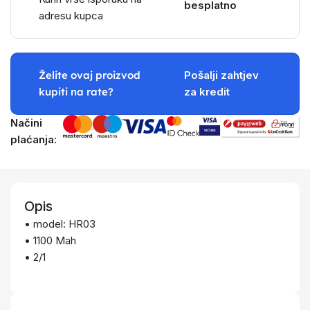
besplatno
adresu kupca
Želite ovaj proizvod
Pošalji zahtjev
kupiti na rate?
za kredit
Načini
plaćanja:
Opis
• model: HR03
• 1100 Mah
• 2/1