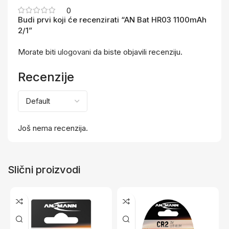
0
Budi prvi koji će recenzirati “AN Bat HR03 1100mAh
2/1”
Morate biti
ulogovani
da biste objavili recenziju.
Recenzije
Još nema recenzija.
Slični proizvodi