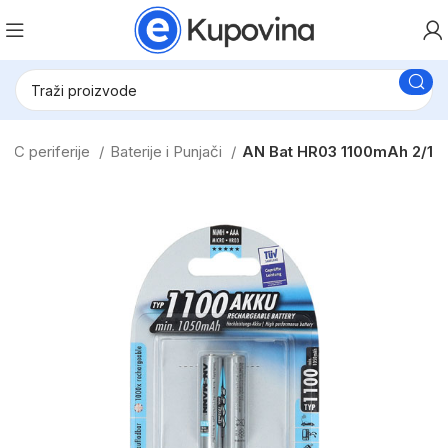
PC periferije
Baterije i Punjači
AN Bat HR03 1100mAh 2/1