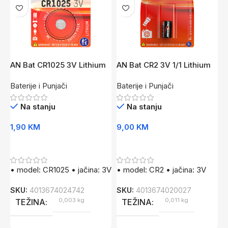
AN Bat CR1025 3V Lithium
AN Bat CR2 3V 1/1 Lithium
A
Baterije i Punjači
Baterije i Punjači
B
Na stanju
Na stanju
1,90
KM
9,00
KM
2
Dodaj U Korpu
Dodaj U Korpu
• model: CR1025 • jačina: 3V
• model: CR2 • jačina: 3V
•
3
SKU:
4013674024742
SKU:
4013674020027
0,003 kg
0,011 kg
S
TEŽINA
TEŽINA