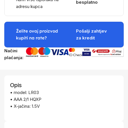
besplatno
adresu kupca
Želite ovaj proizvod
Pošalji zahtjev
kupiti na rate?
za kredit
Načini
plaćanja:
Opis
• model: LR03
• AAA 2/1 HQXP
• X-jačina: 1.5V