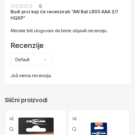
0
Budi prvi koji će recenzirati “AN Bat LR03 AAA 2/1
HQXP”
Morate biti
ulogovani
da biste objavili recenziju.
Recenzije
Još nema recenzija.
Slični proizvodi