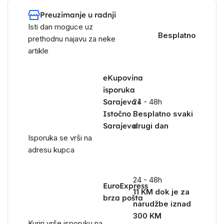
Preuzimanje u radnji
Isti dan moguce uz
Besplatno
prethodnu najavu za neke
artikle
eKupovina
isporuka
Sarajevo i
24 - 48h
Istočno
Besplatno svaki
Sarajevo
drugi dan
Isporuka se vrši na
adresu kupca
24 - 48h
EuroExpress
11 KM dok je za
brza pošta
narudžbe iznad
300 KM
Kuriri vrše isporuku na