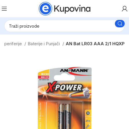
C periferije
Baterije i Punjači
AN Bat LR03 AAA 2/1 HQXP