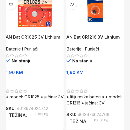
AN Bat CR1025 3V Lithium
AN Bat CR1216 3V Lithium
A
L
Baterije i Punjači
Baterije i Punjači
B
Na stanju
Na stanju
1,90
KM
1,90
KM
7
Dodaj U Korpu
Dodaj U Korpu
• model: CR1025 • jačina: 3V
• litijumska baterija • model:
•
CR1216 • jačina: 3V
3
SKU:
4013674024742
0,003 kg
SKU:
4013674024766
S
TEŽINA
0,001 kg
TEŽINA