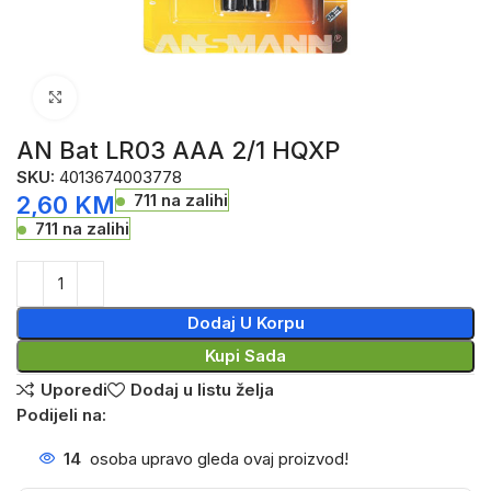
Click to enlarge
AN Bat LR03 AAA 2/1 HQXP
SKU:
4013674003778
711 na zalihi
2,60
KM
711 na zalihi
Dodaj U Korpu
Kupi Sada
Uporedi
Dodaj u listu želja
Podijeli na:
14
osoba upravo gleda ovaj proizvod!