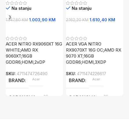
GDDR6;HDMI,2xDP
GDDR6;HDMI,3XDP
3
Na stanju
Na stanju
1.003,90
KM
1.610,40
KM
1.347,80
KM
2.162,20
KM
8
Dodaj U Korpu
Dodaj U Korpu
ACER NITRO RX9060XT 16G
ACER VGA NITRO
A
WHITE;AMD RX
RX9070XT 16G OC;AMD RX
V
9060XT;16GB
9070 XT;16GB
B
GDDR6;HDMI,2xDP
GDDR6;HDMI,3XDP
3
SKU:
4711474726490
SKU:
4711474226617
S
Acer
Acer
BRAND
BRAND
2G
2G
GARANCIJA
GARANCIJA