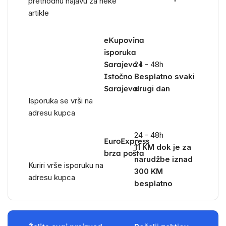
prethodnu najavu za neke
artikle
eKupovina
isporuka
Sarajevo i
24 - 48h
Istočno
Besplatno svaki
Sarajevo
drugi dan
Isporuka se vrši na
adresu kupca
24 - 48h
EuroExpress
11 KM dok je za
brza pošta
narudžbe iznad
Kuriri vrše isporuku na
300 KM
adresu kupca
besplatno