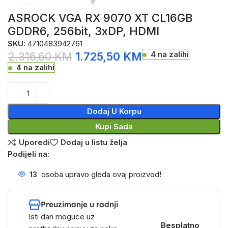
ASROCK VGA RX 9070 XT CL16GB
GDDR6, 256bit, 3xDP, HDMI
SKU:
4710483942761
4 na zalihi
2.316,60
KM
1.725,50
KM
4 na zalihi
Dodaj U Korpu
Kupi Sada
Uporedi
Dodaj u listu želja
Podijeli na:
13
osoba upravo gleda ovaj proizvod!
Preuzimanje u radnji
Isti dan moguce uz
Besplatno