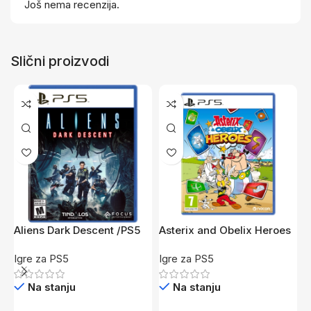
Još nema recenzija.
Slični proizvodi
Aliens Dark Descent /PS5
Asterix and Obelix Heroes
A
/PS5
R
Igre za PS5
Igre za PS5
I
Na stanju
Na stanju