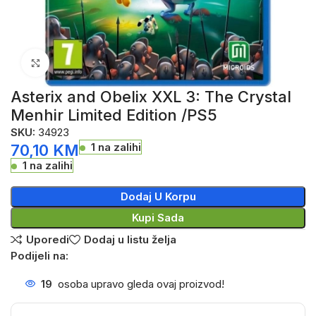
Click to enlarge
Asterix and Obelix XXL 3: The Crystal
Menhir Limited Edition /PS5
SKU:
34923
1 na zalihi
70,10
KM
1 na zalihi
Dodaj U Korpu
Kupi Sada
Uporedi
Dodaj u listu želja
Podijeli na:
19
osoba upravo gleda ovaj proizvod!