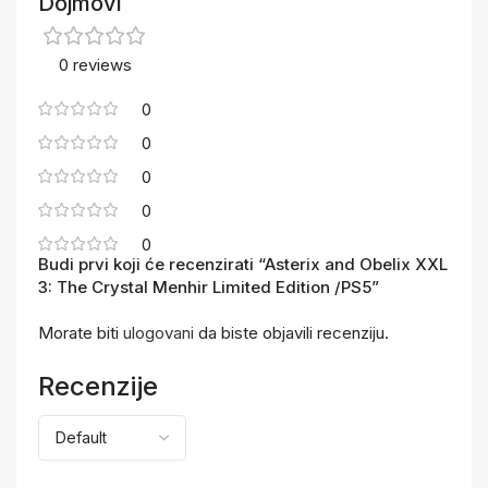
Dojmovi
0 reviews
0
0
0
0
0
Budi prvi koji će recenzirati “Asterix and Obelix XXL
3: The Crystal Menhir Limited Edition /PS5”
Morate biti
ulogovani
da biste objavili recenziju.
Recenzije