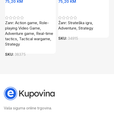
75,20
KM
75,20
KM
7
Dodaj U Korpu
Dodaj U Korpu
Zanr: Action game, Role-
Žanr: Strateška igra,
Z
playing Video Game,
Adventure, Strategy
A
Adventure game, Real-time
i
SKU:
34915
tactics, Tactical wargame,
A
Strategy
S
SKU:
38375
Vaša sigurna online trgovina.