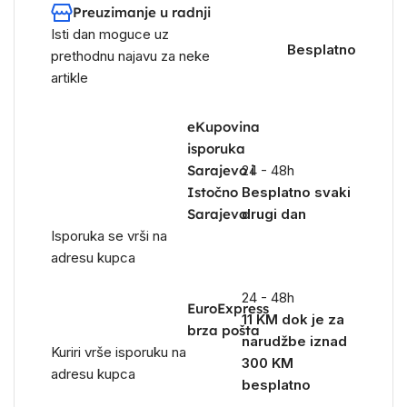
Preuzimanje u radnji
Isti dan moguce uz
Besplatno
prethodnu najavu za neke
artikle
eKupovina
isporuka
Sarajevo i
24 - 48h
Istočno
Besplatno svaki
Sarajevo
drugi dan
Isporuka se vrši na
adresu kupca
24 - 48h
EuroExpress
11 KM dok je za
brza pošta
narudžbe iznad
Kuriri vrše isporuku na
300 KM
adresu kupca
besplatno