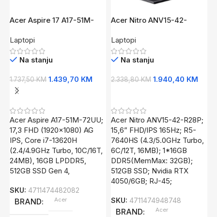
Acer Aspire 17 A17-51M-
Acer Nitro ANV15-42-
A
72UU17,3 FHD, i7-13620H
R28P15,6”165HZ, AMD Ryze
R
Laptopi
Laptopi
L
2.4/4.9GHz16GB DDR5,
R5-7640HS16GB DDR5,
2
512GB SSD, WiFi6+BT5.1
512GB SSD, RTX4050 6GB
Na stanju
Na stanju
1.439,70
KM
1.940,40
KM
1.737,50
KM
2.338,80
KM
2
Dodaj U Korpu
Dodaj U Korpu
Acer Aspire A17-51M-72UU;
Acer Nitro ANV15-42-R28P;
A
17,3 FHD (1920×1080) AG
15,6” FHD/IPS 165Hz; R5-
1
IPS, Core i7-13620H
7640HS (4.3/5.0GHz Turbo,
(
(2.4/4.9GHz Turbo, 10C/16T,
6C/12T, 16MB); 1*16GB
M
24MB), 16GB LPDDR5,
DDR5(MemMax: 32GB);
R
512GB SSD Gen 4,
512GB SSD; Nvidia RTX
2
4050/6GB; RJ-45;
SKU:
4711474482082
S
Acer
SKU:
4711474948748
BRAND
Acer
BRAND