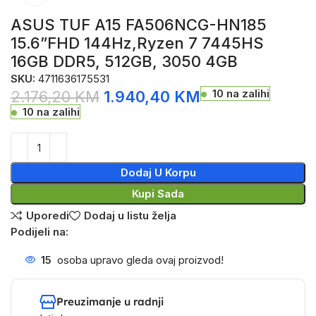
ASUS TUF A15 FA506NCG-HN185
15.6”FHD 144Hz,Ryzen 7 7445HS
16GB DDR5, 512GB, 3050 4GB
SKU:
4711636175531
10 na zalihi
2.176,20
KM
1.940,40
KM
10 na zalihi
Dodaj U Korpu
Kupi Sada
Uporedi
Dodaj u listu želja
Podijeli na:
15
osoba upravo gleda ovaj proizvod!
Preuzimanje u radnji