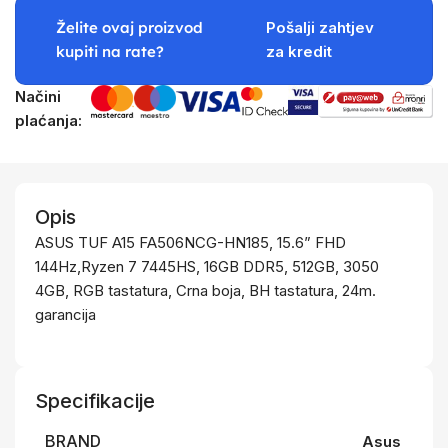
Želite ovaj proizvod
Pošalji zahtjev
kupiti na rate?
za kredit
Načini
plaćanja:
Opis
ASUS TUF A15 FA506NCG-HN185, 15.6” FHD
144Hz,Ryzen 7 7445HS, 16GB DDR5, 512GB, 3050
4GB, RGB tastatura, Crna boja, BH tastatura, 24m.
garancija
Specifikacije
BRAND
Asus