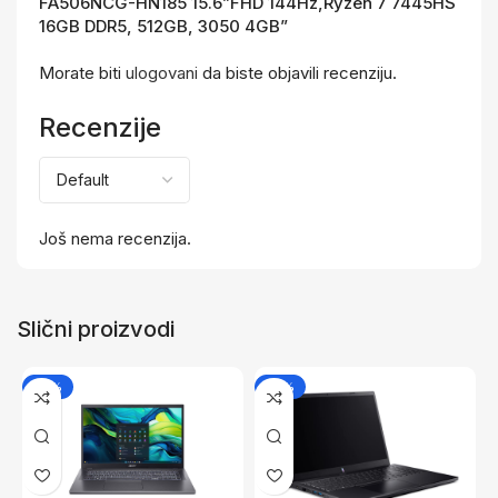
FA506NCG-HN185 15.6”FHD 144Hz,Ryzen 7 7445HS
16GB DDR5, 512GB, 3050 4GB”
Morate biti
ulogovani
da biste objavili recenziju.
Recenzije
Još nema recenzija.
Slični proizvodi
-17%
-17%