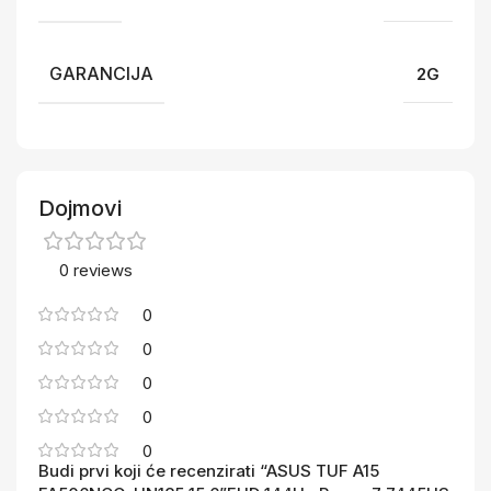
GARANCIJA
2G
Dojmovi
0 reviews
0
0
0
0
0
Budi prvi koji će recenzirati “ASUS TUF A15