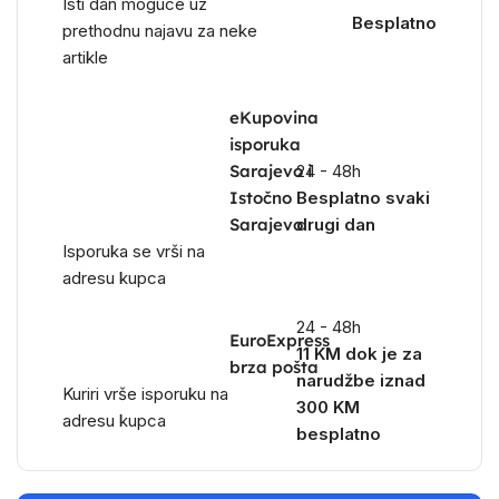
Isti dan moguce uz
Besplatno
prethodnu najavu za neke
artikle
eKupovina
isporuka
Sarajevo i
24 - 48h
Istočno
Besplatno svaki
Sarajevo
drugi dan
Isporuka se vrši na
adresu kupca
24 - 48h
EuroExpress
11 KM dok je za
brza pošta
narudžbe iznad
Kuriri vrše isporuku na
300 KM
adresu kupca
besplatno