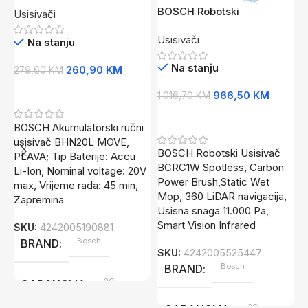
usisivač ručni, PLAVI, 20V
BOSCH Robotski
Usisivači
Li-Ion, 45min, CN
UsisivačSpotless, 11.000
Usisivači
Pa 360 LiDAR navigacija…
Na stanju
Na stanju
260,90
KM
279,60
KM
Dodaj U Korpu
966,50
KM
1.016,70
KM
B
Dodaj U Korpu
v
BOSCH Akumulatorski ručni
U
2
usisivač BHN20L MOVE,
BOSCH Robotski Usisivač
PLAVA; Tip Baterije: Accu
BCRC1W Spotless, Carbon
Li-Ion, Nominal voltage: 20V
Power Brush,Static Wet
max, Vrijeme rada: 45 min,
5
Mop, 360 LiDAR navigacija,
Zapremina
Usisna snaga 11.000 Pa,
Smart Vision Infrared
SKU:
4242005190881
Bosch
BRAND
B
SKU:
4242005525447
B
Bosch
BRAND
1
2G
GARANCIJA
m
V
2G