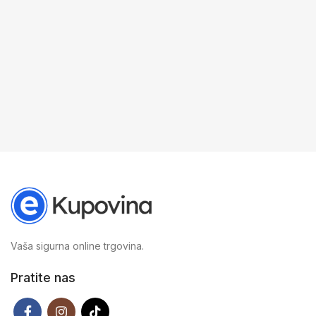
GARANCIJA
R
S
Vaša sigurna online trgovina.
Pratite nas