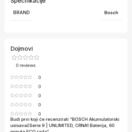
Specifikacije
BRAND
Bosch
Dojmovi
0 reviews
0
0
0
0
0
Budi prvi koji će recenzirati “BOSCH Akumulatorski
usisavačSerie 9 | UNLIMITED, CRNA1 Baterija, 60
minuta ECO rada”