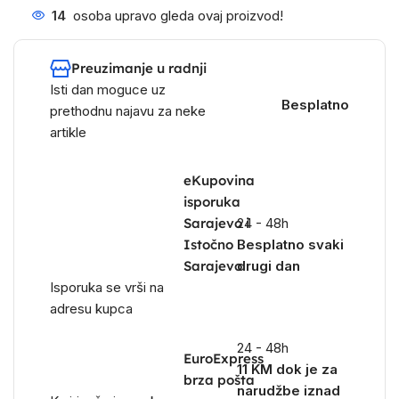
14
osoba upravo gleda ovaj proizvod!
Preuzimanje u radnji
Isti dan moguce uz
Besplatno
prethodnu najavu za neke
artikle
eKupovina
isporuka
Sarajevo i
24 - 48h
Istočno
Besplatno svaki
Sarajevo
drugi dan
Isporuka se vrši na
adresu kupca
24 - 48h
EuroExpress
11 KM dok je za
brza pošta
narudžbe iznad