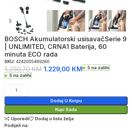
BOSCH Akumulatorski usisavačSerie 9
| UNLIMITED, CRNA1 Baterija, 60
minuta ECO rada
SKU:
4242005469260
5 na zalihi
1.250,70
KM
1.229,00
KM
5 na zalihi
Dodaj U Korpu
Kupi Sada
Uporedi
Dodaj u listu želja
Podijeli na: