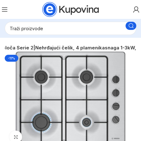
 ploča Serie 2|Nehrđajući čelik, 4 plamenikasnaga 1-3kW,
-11%
Click to enlarge