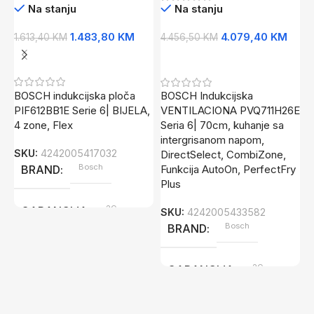
Na stanju
Na stanju
1
1.483,80
KM
4.079,40
KM
1.613,40
KM
4.456,50
KM
Dodaj U Korpu
Dodaj U Korpu
B
p
BOSCH indukcijska ploča
BOSCH Indukcijska
6
PIF612BB1E Serie 6| BIJELA,
VENTILACIONA PVQ711H26E
P
4 zone, Flex
Seria 6| 70cm, kuhanje sa
p
intergrisanom napom,
H
SKU:
4242005417032
DirectSelect, CombiZone,
1
Bosch
BRAND
Funkcija AutoOn, PerfectFry
Plus
S
2G
GARANCIJA
SKU:
4242005433582
Bosch
BRAND
2G
GARANCIJA