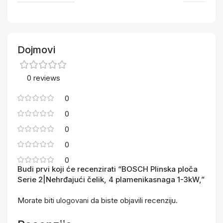
Dojmovi
0 reviews
0
0
0
0
0
Budi prvi koji će recenzirati “BOSCH Plinska ploča
Serie 2|Nehrđajući čelik, 4 plamenikasnaga 1-3kW,”
Morate biti
ulogovani
da biste objavili recenziju.