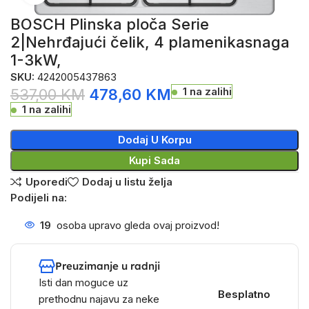
BOSCH Plinska ploča Serie
2|Nehrđajući čelik, 4 plamenikasnaga
1-3kW,
SKU:
4242005437863
1 na zalihi
537,00
KM
478,60
KM
1 na zalihi
Dodaj U Korpu
Kupi Sada
Uporedi
Dodaj u listu želja
Podijeli na:
19
osoba upravo gleda ovaj proizvod!
Preuzimanje u radnji
Isti dan moguce uz
Besplatno
prethodnu najavu za neke