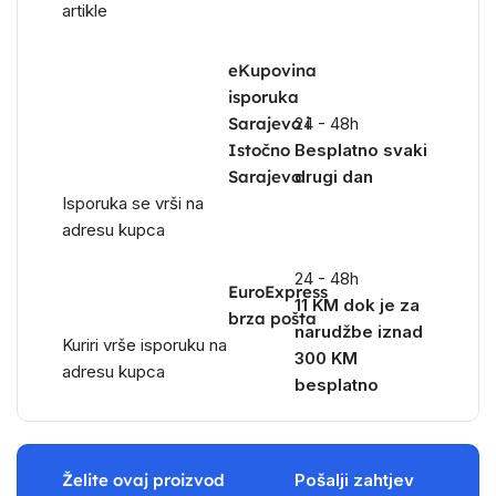
artikle
eKupovina
isporuka
Sarajevo i
24 - 48h
Istočno
Besplatno svaki
Sarajevo
drugi dan
Isporuka se vrši na
adresu kupca
24 - 48h
EuroExpress
11 KM dok je za
brza pošta
narudžbe iznad
Kuriri vrše isporuku na
300 KM
adresu kupca
besplatno
Želite ovaj proizvod
Pošalji zahtjev