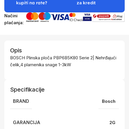
kupiti na rate?
za kredit
Načini
plaćanja:
Opis
BOSCH Plinska ploča PBP6B5K80 Serie 2| Nehrđajući
čelik,4 plamenika snage 1-3kW
Specifikacije
BRAND
Bosch
GARANCIJA
2G