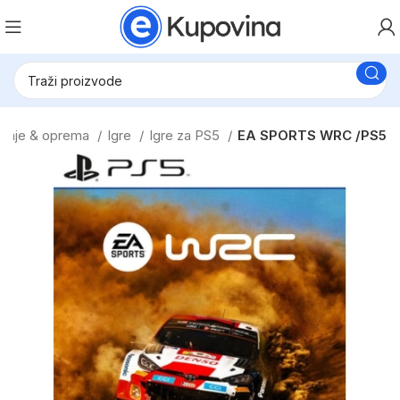
granje & oprema
Igre
Igre za PS5
EA SPORTS WRC /PS5