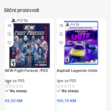
Slični proizvodi
AEW Fight Forever /PS5
Asphalt Legends Unite:
A
Supercharged Edition /PS5
C
Igre za PS5
Igre za PS5
I
Na stanju
Na stanju
62,50
KM
100,70
KM
1
Dodaj U Korpu
Dodaj U Korpu