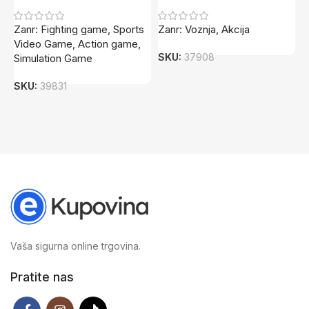
Zanr: Fighting game, Sports
Zanr: Voznja, Akcija
Z
Video Game, Action game,
SKU:
37908
S
Simulation Game
SKU:
39831
Vaša sigurna online trgovina.
Pratite nas