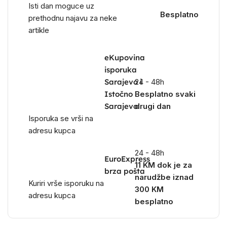
Isti dan moguce uz
Besplatno
prethodnu najavu za neke
artikle
eKupovina
isporuka
Sarajevo i
24 - 48h
Istočno
Besplatno svaki
Sarajevo
drugi dan
Isporuka se vrši na
adresu kupca
24 - 48h
EuroExpress
11 KM dok je za
brza pošta
narudžbe iznad
Kuriri vrše isporuku na
300 KM
adresu kupca
besplatno