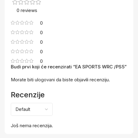
0 reviews
0
0
0
0
0
Budi prvi koji će recenzirati “EA SPORTS WRC /PS5”
Morate biti
ulogovani
da biste objavili recenziju.
Recenzije
Još nema recenzija.