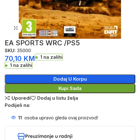
Click to enlarge
EA SPORTS WRC /PS5
SKU:
35000
1 na zalihi
70,10
KM
1 na zalihi
Dodaj U Korpu
Kupi Sada
Uporedi
Dodaj u listu želja
Podijeli na:
11
osoba upravo gleda ovaj proizvod!
Preuzimanje u radnji