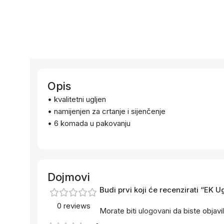
Opis
• kvalitetni ugljen
• namijenjen za crtanje i sijenčenje
• 6 komada u pakovanju
Dojmovi
Budi prvi koji će recenzirati “EK Ug
0 reviews
Morate biti
ulogovani
da biste objavil