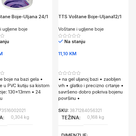
tane Boje-Uljana 24/1
TTS Voštane Boje-Uljana12/1
i ugljene boje
Voštane i ugljene boje
anju
Na stanju
M
11,10
KM
U Korpu
Dodaj U Korpu
e boje na bazi gela •
• na gel uljanoj bazi • zaobljen
 u PVC kutiju sa kistom
vrh • glatko i precizno crtanje •
zije: 130x13mm • 24
savršeno dobro pokriva bojenu
 u
površinu •
73516002021
SKU:
3871284056321
NA
0,304 kg
TEŽINA
0,168 kg
DIMENZIJE