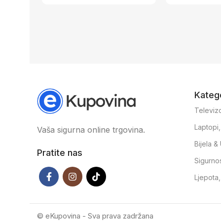
13,5 × 2 × 12 c
Katego
Televizo
Laptopi
Vaša sigurna online trgovina.
Bijela 
Pratite nas
Sigurno
Ljepota
© eKupovina - Sva prava zadržana