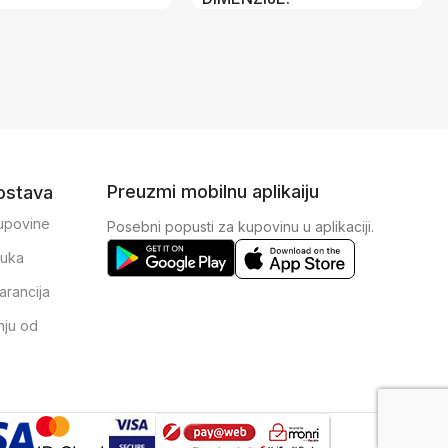
22,5 × 2,3 × 14,5 cm
Preuzmi mobilnu aplikaiju
dostava
kupovine
Posebni popusti za kupovinu u aplikaciji.
ruka
arancija
nju od