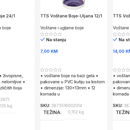
je 24/1
TTS Voštane Boje-Uljana 12/1
TTS Voš
PVC
PVC
e boje
Voštane i ugljene boje
Voštane 
Na stanju
Na st
7,00
KM
14,00
K
Dodaj U Korpu
Dodaj 
• živopisne,
• voštane boje na bazi gela •
• voštan
, nelomljive •
pakovane u PVC kutiju sa kistom
pakovane
ličitih boja
• dimenzije: 130x13mm • 12
• dimen
komada u
komada
2971
SKU:
3873516002014
SKU:
38
235 kg
TEŽINA
0,152 kg
TEŽI