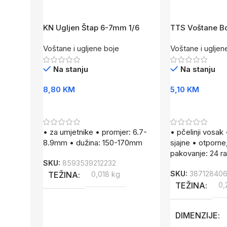
KN Ugljen Štap 6-7mm 1/6
TTS Voštane Bo
Voštane i ugljene boje
Voštane i ugljen
Na stanju
Na stanju
8,80
KM
5,10
KM
Dodaj U Korpu
Dodaj U Korpu
• za umjetnike • promjer: 6.7-
• pčelinji vosak 
8.9mm • dužina: 150-170mm
sjajne • otporne
pakovanje: 24 raz
SKU:
8593539212232
SKU:
387128406
TEŽINA
0,018 kg
TEŽINA
0,
DIMENZIJE