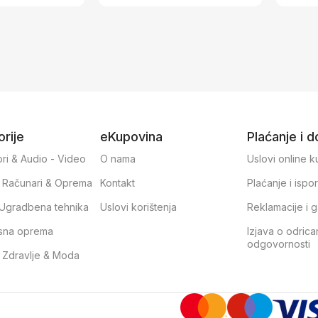
m
rije
eKupovina
Plaćanje i 
ri & Audio - Video
O nama
Uslovi online 
, Računari & Oprema
Kontakt
Plaćanje i ispo
& Ugradbena tehnika
Uslovi korištenja
Reklamacije i g
sna oprema
Izjava o odrica
odgovornosti
, Zdravlje & Moda