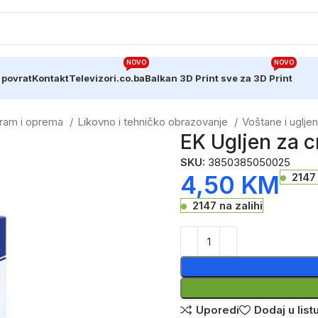
NOVO
NOVO
 povrat
Kontakt
Televizori.co.ba
Balkan 3D Print sve za 3D Print
gram i oprema
Likovno i tehničko obrazovanje
Voštane i uglje
EK Ugljen za c
SKU:
3850385050025
4,50
KM
2147 
2147 na zalihi
Uporedi
Dodaj u listu