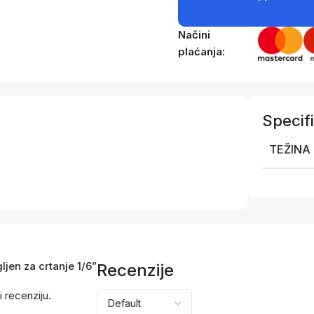
Načini
plaćanja:
Specifi
TEŽINA
ljen za crtanje 1/6”
Recenzije
i recenziju.