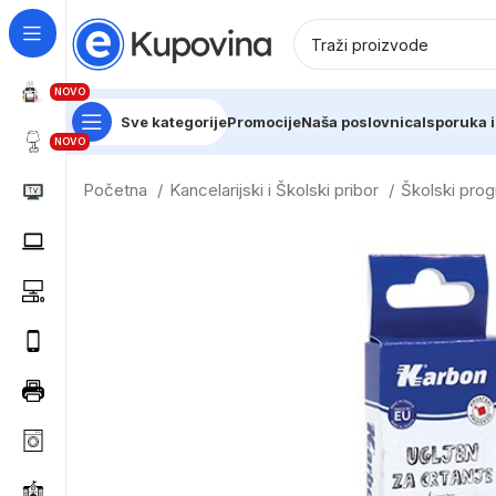
NOVO
Sve kategorije
Promocije
Naša poslovnica
Isporuka i
NOVO
Početna
Kancelarijski i Školski pribor
Školski pro