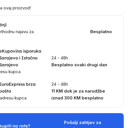
a ovaj proizvod!
dnji
ethodnu najavu za
Besplatno
eKupovina isporuka
Sarajevo i Istočno
24 - 48h
Sarajevo
Besplatno svaki drugi dan
dresu kupca
EuroExpress brza
24 - 48h
pošta
11 KM dok je za narudžbe
a adresu kupca
iznad 300 KM besplatno
Pošalji zahtjev za
kupiti na rate?