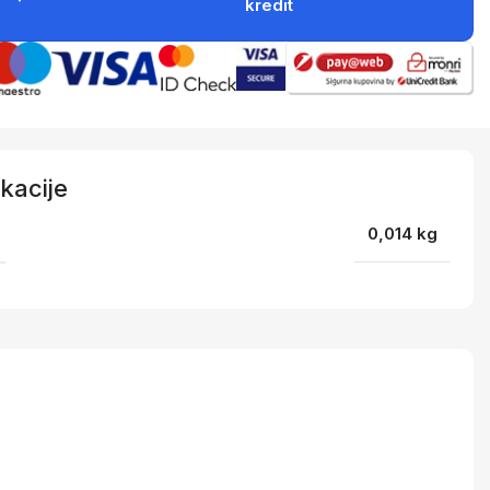
kredit
kacije
0,014 kg