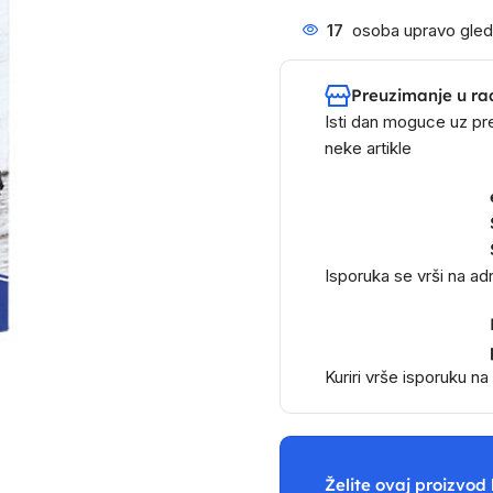
17
osoba upravo gled
Preuzimanje u ra
Isti dan moguce uz pr
neke artikle
Isporuka se vrši na a
Kuriri vrše isporuku n
Želite ovaj proizvod 