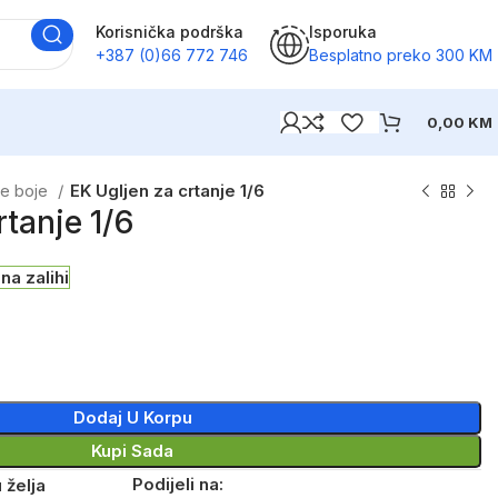
Korisnička podrška
Isporuka
+387 (0)66 772 746
Besplatno preko 300 KM
0,00
KM
ne boje
EK Ugljen za crtanje 1/6
rtanje 1/6
na zalihi
Dodaj U Korpu
Kupi Sada
Podijeli na:
 želja