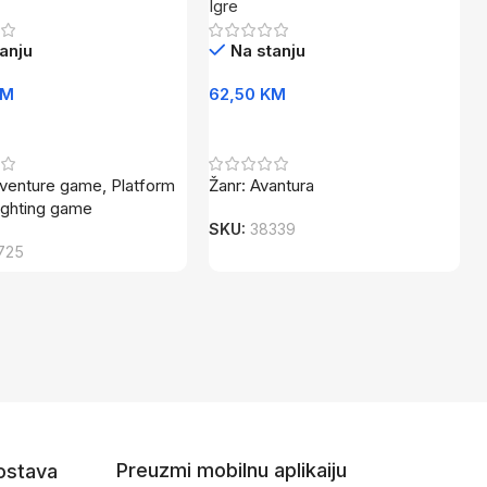
Igre
anju
Na stanju
KM
62,50
KM
U Korpu
Dodaj U Korpu
dventure game, Platform
Žanr: Avantura
ighting game
SKU:
38339
725
Preuzmi mobilnu aplikaiju
dostava