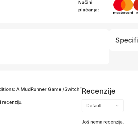
Načini
plaćanja:
Specifi
peditions: A MudRunner Game /Switch”
Recenzije
i recenziju.
Još nema recenzija.