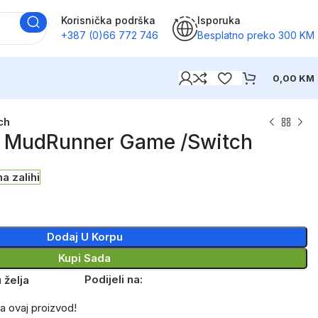
Korisnička podrška
Isporuka
+387 (0)66 772 746
Besplatno preko 300 KM
0,00
KM
ch
A MudRunner Game /Switch
na zalihi
Dodaj U Korpu
Kupi Sada
Podijeli na:
 želja
a ovaj proizvod!