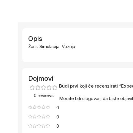
Opis
Žanr: Simulacija, Voznja
Dojmovi
Budi prvi koji će recenzirati “Ex
0 reviews
Morate biti
ulogovani
da biste objavil
0
0
0