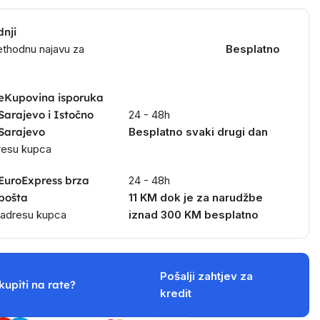
dnji
ethodnu najavu za
Besplatno
eKupovina isporuka
Sarajevo i Istočno
24 - 48h
Sarajevo
Besplatno svaki drugi dan
dresu kupca
EuroExpress brza
24 - 48h
pošta
11 KM dok je za narudžbe
a adresu kupca
iznad 300 KM besplatno
Pošalji zahtjev za
kupiti na rate?
kredit