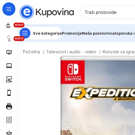
NOVO
Sve kategorije
Promocije
Naša poslovnica
Isporuka i
NOVO
Početna
Televizori i audio - video
Konzole za igr