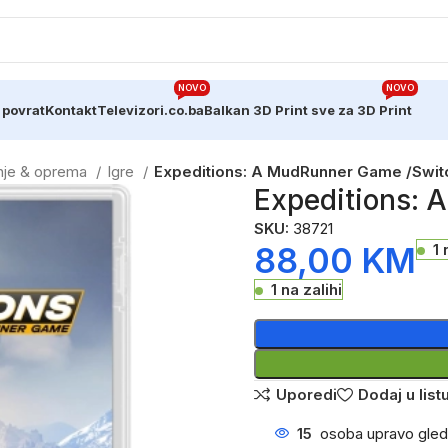
NOVO
NOVO
 povrat
Kontakt
Televizori.co.ba
Balkan 3D Print sve za 3D Print
anje & oprema
Igre
Expeditions: A MudRunner Game /Swit
Expeditions: 
SKU:
38721
88,00
KM
1 
1 na zalihi
Uporedi
Dodaj u listu
15
osoba upravo gled