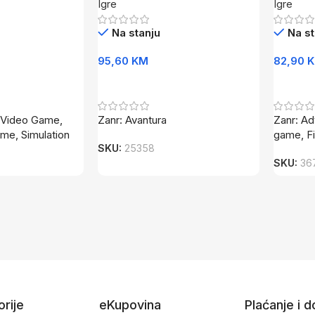
Igre
Igre
Na stanju
Na st
95,60
KM
82,90
Dodaj U Korpu
Dodaj 
n Video Game,
Zanr: Avantura
Zanr: A
me, Simulation
game, F
SKU:
25358
SKU:
36
rije
eKupovina
Plaćanje i 