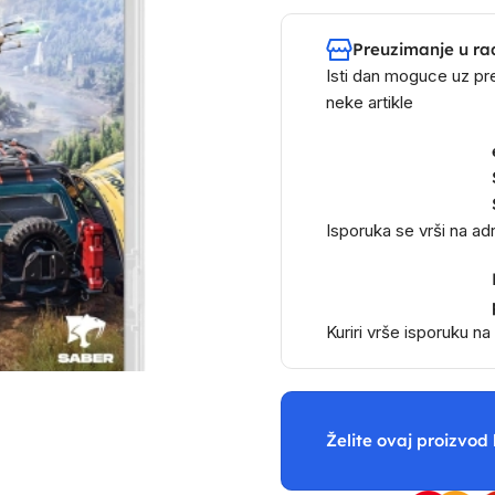
Preuzimanje u ra
Isti dan moguce uz pr
neke artikle
Isporuka se vrši na a
Kuriri vrše isporuku n
Želite ovaj proizvod 