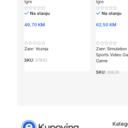
Igre
Igre
Na stanju
Na stanju
49,70
KM
62,50
KM
Dodaj U Korpu
Dodaj U Korpu
Zanr: Voznja
Zanr: Simulatio
Sports Video Ga
SKU:
37892
Game
SKU:
39839
Katego