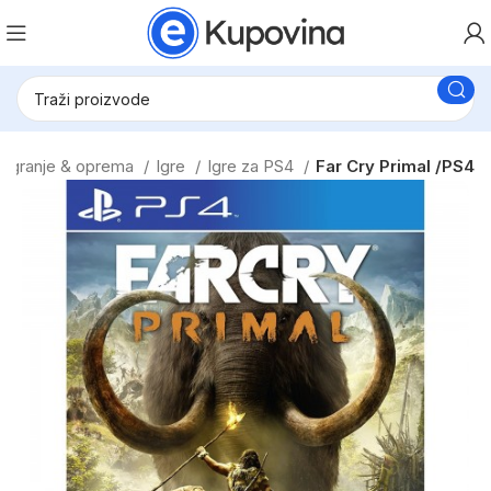
a igranje & oprema
Igre
Igre za PS4
Far Cry Primal /PS4