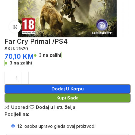
Click to enlarge
Far Cry Primal /PS4
SKU:
21520
3 na zalihi
70,10
KM
3 na zalihi
Dodaj U Korpu
Kupi Sada
Uporedi
Dodaj u listu želja
Podijeli na:
12
osoba upravo gleda ovaj proizvod!