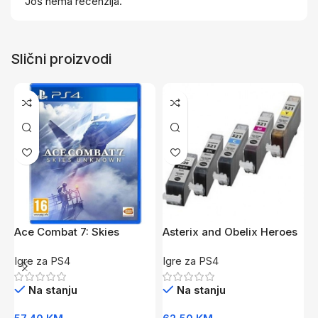
Još nema recenzija.
Slični proizvodi
Ace Combat 7: Skies
Asterix and Obelix Heroes
C
Unknown /PS4
/PS4
/
Igre za PS4
Igre za PS4
I
Na stanju
Na stanju