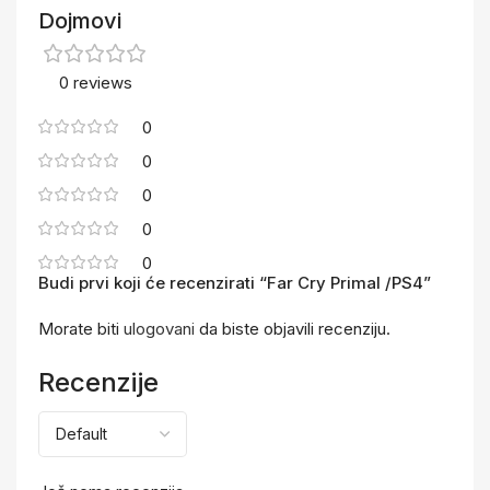
Dojmovi
0 reviews
0
0
0
0
0
Budi prvi koji će recenzirati “Far Cry Primal /PS4”
Morate biti
ulogovani
da biste objavili recenziju.
Recenzije