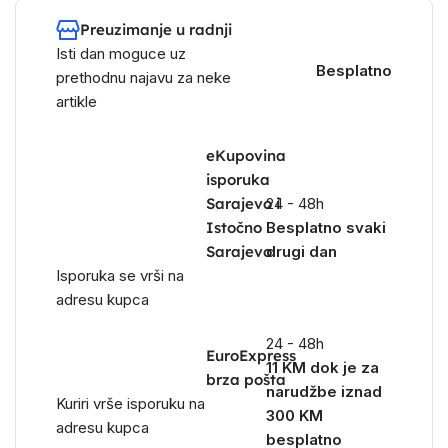
Preuzimanje u radnji
Isti dan moguce uz
Besplatno
prethodnu najavu za neke
artikle
eKupovina
isporuka
Sarajevo i
24 - 48h
Istočno
Besplatno svaki
Sarajevo
drugi dan
Isporuka se vrši na
adresu kupca
24 - 48h
EuroExpress
11 KM dok je za
brza pošta
narudžbe iznad
Kuriri vrše isporuku na
300 KM
adresu kupca
besplatno