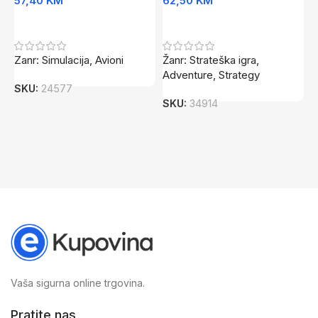
57,40
KM
62,50
KM
7
Dodaj U Korpu
Dodaj U Korpu
Zanr: Simulacija, Avioni
Žanr: Strateška igra,
Z
Adventure, Strategy
SKU:
24577
S
SKU:
34914
Vaša sigurna online trgovina.
Pratite nas