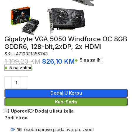
Gigabyte VGA 5050 Windforce OC 8GB
GDDR6, 128-bit,2xDP, 2x HDMI
SKU:
4719331356743
5 na zalihi
1.109,20
KM
826,10
KM
5 na zalihi
Dodaj U Korpu
Kupi Sada
Uporedi
Dodaj u listu želja
Podijeli na:
16
osoba upravo gleda ovaj proizvod!