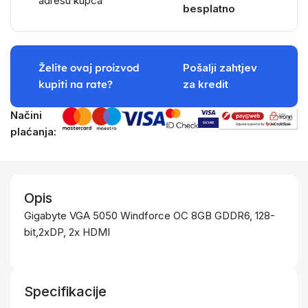
adresu kupca
besplatno
Želite ovaj proizvod
Pošalji zahtjev
kupiti na rate?
za kredit
Načini
plaćanja:
Opis
Gigabyte VGA 5050 Windforce OC 8GB GDDR6, 128-
bit,2xDP, 2x HDMI
Specifikacije