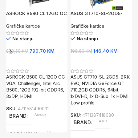
ASROCK B580 CL 12GO OC
ASUS GT710-SL-2GD5-
A
VGAChallenger, Intel Arc
BRK-EVONVIDIA GeForce
O
Grafičke kartice
Grafičke kartice
G
B58012GB 192-bit GDDR6,
GT 7102GB GDDR5, 64bit,
b
3xDP, HDMI
1xDVI-D, 1x D-Sub,
Na stanju
Na stanju
790,70
KM
146,40
KM
870,50
KM
196,60
KM
2
Dodaj U Korpu
Dodaj U Korpu
ASROCK B580 CL 12GO OC
ASUS GT710-SL-2GD5-BRK-
A
VGA, Challenger, Intel Arc
EVO, NVIDIA GeForce GT
O
B580, 12GB 192-bit GDDR6,
710,2GB GDDR5, 64bit,
3
3xDP, HDMI
1xDVI-D, 1x D-Sub, 1x HDMI,
S
Low profile
SKU:
4711581490031
Asrock
SKU:
4711387418680
BRAND
Asus
BRAND
3G
GARANCIJA