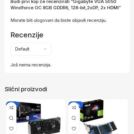
Budi prvi koji će recenzirati “Gigabyte VGA 5050
Windforce OC 8GB GDDR6, 128-bit,2xDP, 2x HDMI”
Morate biti
ulogovani
da biste objavili recenziju.
Recenzije
Još nema recenzija.
Slični proizvodi
-9%
-26%