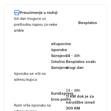
Preuzimanje u radnji
Isti dan moguce uz
Besplatno
prethodnu najavu za neke
artikle
eKupovina
isporuka
Sarajevo i
24 - 48h
Istočno
Besplatno svaki
Sarajevo
drugi dan
Isporuka se vrši na
adresu kupca
24 - 48h
EuroExpress
11 KM dok je za
brza pošta
narudžbe iznad
Kuriri vrše isporuku na
300 KM