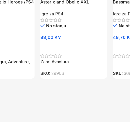
elix Heroes /PS4
Asterix and Obelix XXL
Bassmas
Collection /PS4
2022 /
Igre za PS4
Igre za 
Na stanju
Na st
88,00
KM
49,70
Dodaj U Korpu
Dodaj 
igra, Adventure,
Zanr: Avantura
.
SKU:
29906
SKU:
36