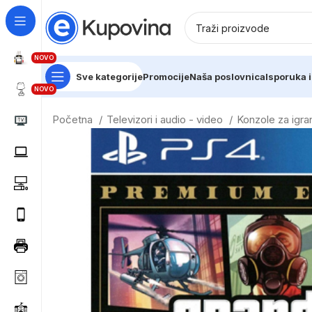
NOVO
Sve kategorije
Promocije
Naša poslovnica
Isporuka i
NOVO
Početna
Televizori i audio - video
Konzole za igr