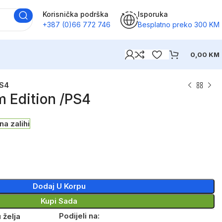
Korisnička podrška
Isporuka
+387 (0)66 772 746
Besplatno preko 300 KM
0,00
KM
PS4
 Edition /PS4
na zalihi
Dodaj U Korpu
Kupi Sada
Podijeli na:
 želja