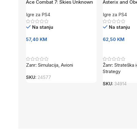
Ace Combat 7: Skies Unknown
Asterix and Ob
/PS4
Igre za PS4
Igre za PS4
Na stanju
Na stanju
57,40
KM
62,50
KM
Dodaj U Korpu
Dodaj U Korpu
Zanr: Simulacija, Avioni
Žanr: Strateška 
Strategy
SKU:
24577
SKU:
34914