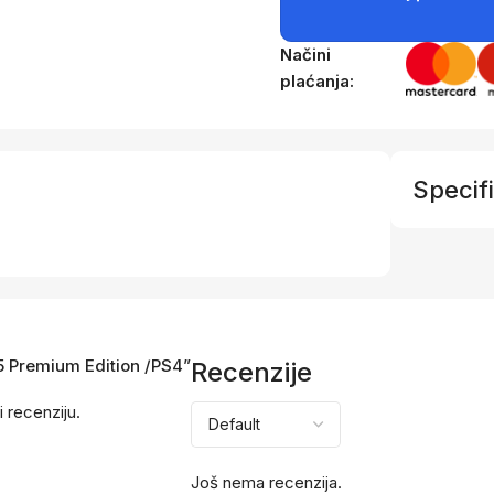
Načini
plaćanja:
Specifi
 5 Premium Edition /PS4”
Recenzije
i recenziju.
Još nema recenzija.