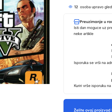
12
osoba upravo gled
Preuzimanje u ra
Isti dan moguce uz pr
neke artikle
Isporuka se vrši na a
Kuriri vrše isporuku n
Želite ovaj proizvod 