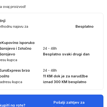
a ovaj proizvod!
dnji
ethodnu najavu za
Besplatno
eKupovina isporuka
Sarajevo i Istočno
24 - 48h
Sarajevo
Besplatno svaki drugi dan
dresu kupca
EuroExpress brza
24 - 48h
pošta
11 KM dok je za narudžbe
a adresu kupca
iznad 300 KM besplatno
Pošalji zahtjev za
kupiti na rate?