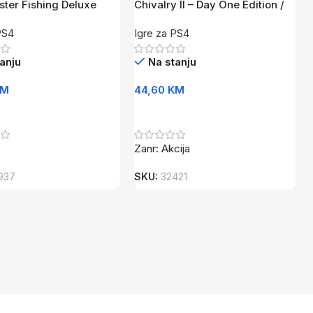
ter Fishing Deluxe
Chivalry II – Day One Edition /
PS4
PS4
PS4
Igre za PS4
anju
Na stanju
KM
44,60
KM
U Korpu
Dodaj U Korpu
Zanr: Akcija
937
SKU:
32421