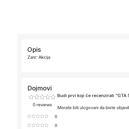
Opis
Zanr: Akcija
Dojmovi
Budi prvi koji će recenzirati “GTA
0 reviews
Morate biti
ulogovani
da biste objavil
0
0