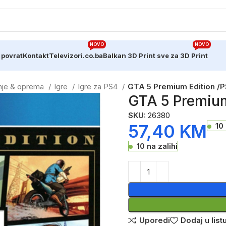
NOVO
NOVO
 povrat
Kontakt
Televizori.co.ba
Balkan 3D Print sve za 3D Print
anje & oprema
Igre
Igre za PS4
GTA 5 Premium Edition /
GTA 5 Premium
SKU:
26380
57,40
KM
10 
10 na zalihi
Uporedi
Dodaj u listu