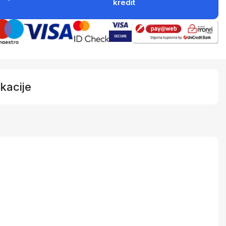
kredit
kacije