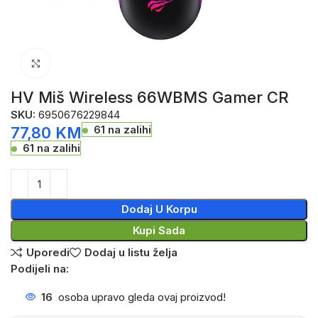
Click to enlarge
HV Miš Wireless 66WBMS Gamer CR
SKU:
6950676229844
61 na zalihi
77,80
KM
61 na zalihi
Dodaj U Korpu
Kupi Sada
Uporedi
Dodaj u listu želja
Podijeli na:
16
osoba upravo gleda ovaj proizvod!