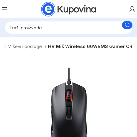
je
Miševi i podloge
HV Miš Wireless 66WBMS Gamer CR