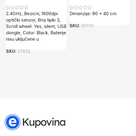
2.4GHz, Bezicni, 1600dpi
Dimenzije: 80 x 40 cm
W
optički senzor, Broj tipki 3,
2
SKU:
35170
Scroll wheel: Yes, silent, USB
C
dongle, Color: Black. Baterije
1
nisu uključene u
S
SKU:
37832