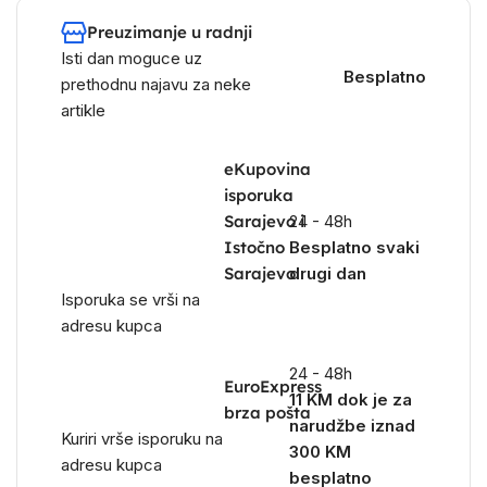
Preuzimanje u radnji
Isti dan moguce uz
Besplatno
prethodnu najavu za neke
artikle
eKupovina
isporuka
Sarajevo i
24 - 48h
Istočno
Besplatno svaki
Sarajevo
drugi dan
Isporuka se vrši na
adresu kupca
24 - 48h
EuroExpress
11 KM dok je za
brza pošta
narudžbe iznad
Kuriri vrše isporuku na
300 KM
adresu kupca
besplatno