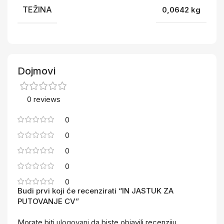
TEŽINA
0,0642 kg
Dojmovi
0 reviews
0
0
0
0
0
Budi prvi koji će recenzirati “IN JASTUK ZA
PUTOVANJE CV”
Morate biti
ulogovani
da biste objavili recenziju.