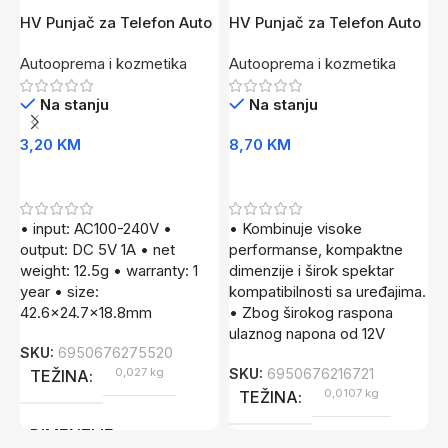
HV Punjač za Telefon Auto
HV Punjač za Telefon Auto
I
1A BI
20W CR
P
Autooprema i kozmetika
Autooprema i kozmetika
A
Na stanju
Na stanju
3,20
KM
8,70
KM
4
Dodaj U Korpu
Dodaj U Korpu
• input: AC100-240V •
• Kombinuje visoke
•
output: DC 5V 1A • net
performanse, kompaktne
n
weight: 12.5g • warranty: 1
dimenzije i širok spektar
3
year • size:
kompatibilnosti sa uređajima.
p
42.6×24.7×18.8mm
• Zbog širokog raspona
S
ulaznog napona od 12V
SKU:
6950676275520
0,027 kg
SKU:
6950676216721
TEŽINA
0,0107 kg
TEŽINA
DIMENZIJE