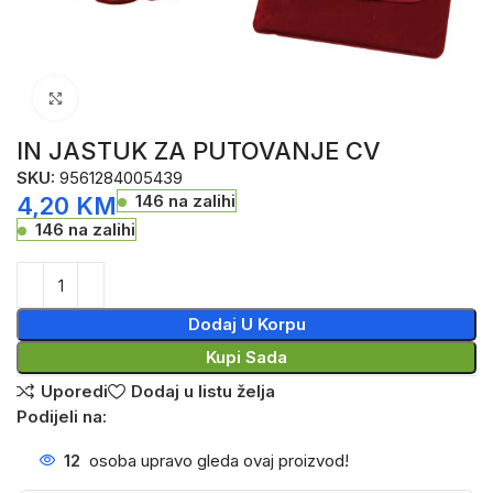
Click to enlarge
IN JASTUK ZA PUTOVANJE CV
SKU:
9561284005439
146 na zalihi
4,20
KM
146 na zalihi
Dodaj U Korpu
Kupi Sada
Uporedi
Dodaj u listu želja
Podijeli na:
12
osoba upravo gleda ovaj proizvod!