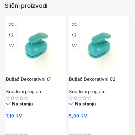
Slični proizvodi
Bušač Dekorativni 01
Bušač Dekorativni 02
E
25mm MIX
16mm MIX
Kreativni program
Kreativni program
K
Na stanju
Na stanju
7,10
KM
5,00
KM
3
Dodaj U Korpu
Dodaj U Korpu