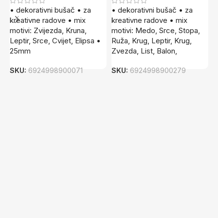
• dekorativni bušač • za
• dekorativni bušač • za
•
kreativne radove • mix
kreativne radove • mix
t
motivi: Zvijezda, Kruna,
motivi: Medo, Srce, Stopa,
k
Leptir, Srce, Cvijet, Elipsa •
Ruža, Krug, Leptir, Krug,
S
25mm
Zvezda, List, Balon,
SKU:
6924998900071
SKU:
6924998900279