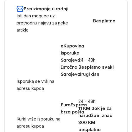
Preuzimanje u radnji
Isti dan moguce uz
Besplatno
prethodnu najavu za neke
artikle
eKupovina
isporuka
Sarajevo i
24 - 48h
Istočno
Besplatno svaki
Sarajevo
drugi dan
Isporuka se vrši na
adresu kupca
24 - 48h
EuroExpress
11 KM dok je za
brza pošta
narudžbe iznad
Kuriri vrše isporuku na
300 KM
adresu kupca
besplatno