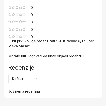
0
0
0
0
0
Budi prvi koji će recenzirati “KE Kidolino 8/1 Super
Meka Masa”
Morate biti
ulogovani
da biste objavili recenziju.
Recenzije
Još nema recenzija.