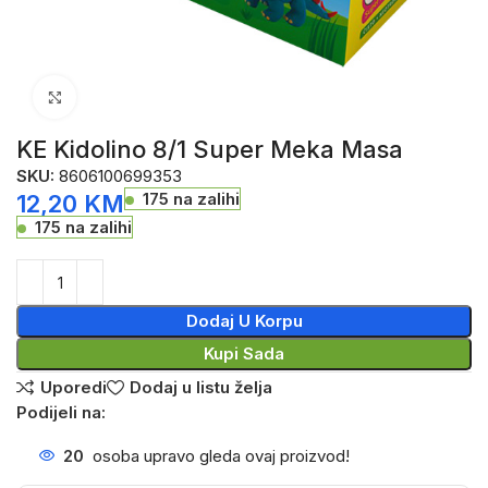
Click to enlarge
KE Kidolino 8/1 Super Meka Masa
SKU:
8606100699353
175 na zalihi
12,20
KM
175 na zalihi
Dodaj U Korpu
Kupi Sada
Uporedi
Dodaj u listu želja
Podijeli na:
20
osoba upravo gleda ovaj proizvod!