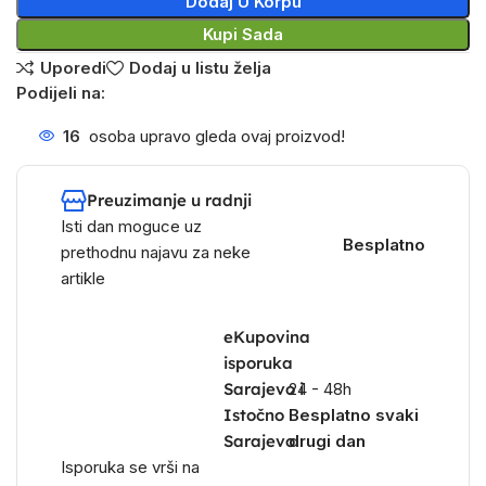
Dodaj U Korpu
Kupi Sada
Uporedi
Dodaj u listu želja
Podijeli na:
16
osoba upravo gleda ovaj proizvod!
Preuzimanje u radnji
Isti dan moguce uz
Besplatno
prethodnu najavu za neke
artikle
eKupovina
isporuka
Sarajevo i
24 - 48h
Istočno
Besplatno svaki
Sarajevo
drugi dan
Isporuka se vrši na