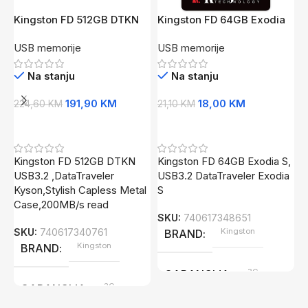
Kingston FD 512GB DTKN
Kingston FD 64GB Exodia
USB3.2DataTraveler
SUSB3.2 DataTraveler
USB memorije
USB memorije
KysonStylish Capless
Exodia S
K
Metal Case,200MB/s read
E
Na stanju
Na stanju
U
3
191,90
KM
18,00
KM
224,60
KM
21,10
KM
Dodaj U Korpu
Dodaj U Korpu
4
Kingston FD 512GB DTKN
Kingston FD 64GB Exodia S,
USB3.2 ,DataTraveler
USB3.2 DataTraveler Exodia
Kyson,Stylish Capless Metal
S
M
Case,200MB/s read
K
SKU:
740617348651
Č
SKU:
740617340761
Kingston
BRAND
U
Kingston
BRAND
5
3G
GARANCIJA
S
3G
GARANCIJA