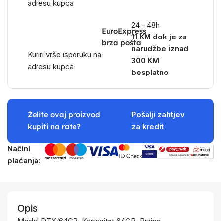
adresu kupca
24 - 48h
EuroExpress
11 KM dok je za
brza pošta
narudžbe iznad
Kuriri vrše isporuku na
300 KM
adresu kupca
besplatno
Želite ovaj proizvod
Pošalji zahtjev
kupiti na rate?
za kredit
Načini
plaćanja:
Opis
Model DTX/64GB, Kapacitet 64GB, Brzina