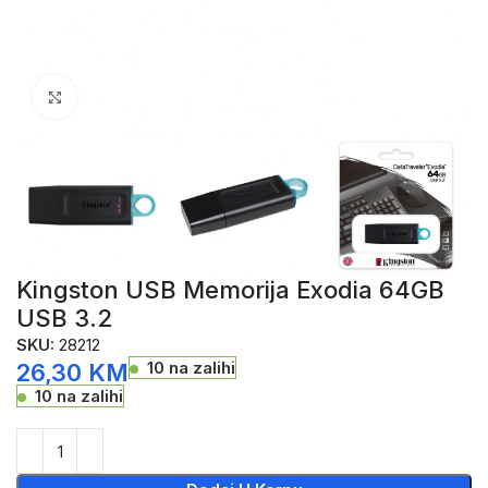
Click to enlarge
Kingston USB Memorija Exodia 64GB
USB 3.2
SKU:
28212
10 na zalihi
26,30
KM
10 na zalihi