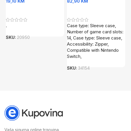
19,10
KM
82,90
KM
8
Dodaj U Korpu
Dodaj U Korpu
.
Case type: Sleeve case,
I
Number of game card slots:
c
SKU:
20950
14, Case type: Sleeve case,
s
Accessibility: Zipper,
t
Compatible with Nintendo
N
Switch,
o
SKU:
34154
S
Vaša sigurna online trgovina.