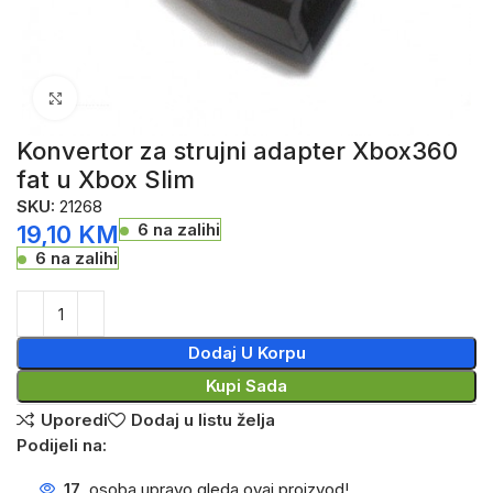
Click to enlarge
Konvertor za strujni adapter Xbox360
fat u Xbox Slim
SKU:
21268
6 na zalihi
19,10
KM
6 na zalihi
Dodaj U Korpu
Kupi Sada
Uporedi
Dodaj u listu želja
Podijeli na:
17
osoba upravo gleda ovaj proizvod!