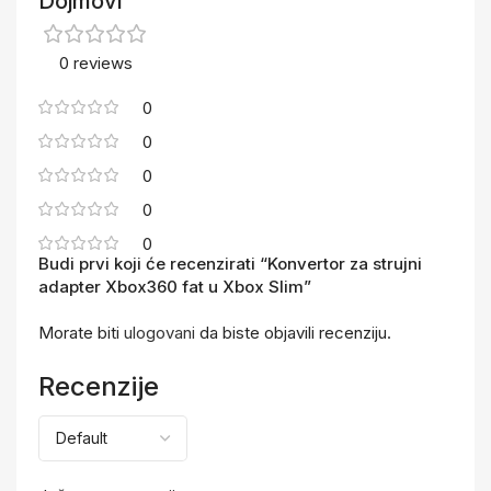
Dojmovi
0 reviews
0
0
0
0
0
Budi prvi koji će recenzirati “Konvertor za strujni
adapter Xbox360 fat u Xbox Slim”
Morate biti
ulogovani
da biste objavili recenziju.
Recenzije