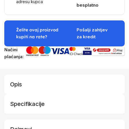
adresu kupca
besplatno
Želite ovaj proizvod
Pošalji zahtjev
kupiti na rate?
za kredit
Načini
plaćanja:
Opis
Specifikacije