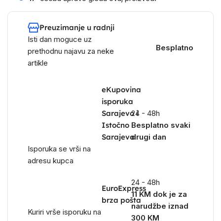
Preuzimanje u radnji
Isti dan moguce uz
Besplatno
prethodnu najavu za neke
artikle
eKupovina
isporuka
Sarajevo i
24 - 48h
Istočno
Besplatno svaki
Sarajevo
drugi dan
Isporuka se vrši na
adresu kupca
24 - 48h
EuroExpress
11 KM dok je za
brza pošta
narudžbe iznad
Kuriri vrše isporuku na
300 KM