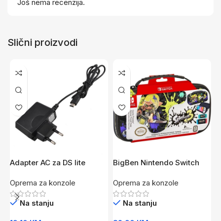
Još nema recenzija.
Slični proizvodi
Adapter AC za DS lite
BigBen Nintendo Switch
B
Deluxe Travel Case
T
Oprema za konzole
Oprema za konzole
O
Splatoon 3
S
Na stanju
Na stanju