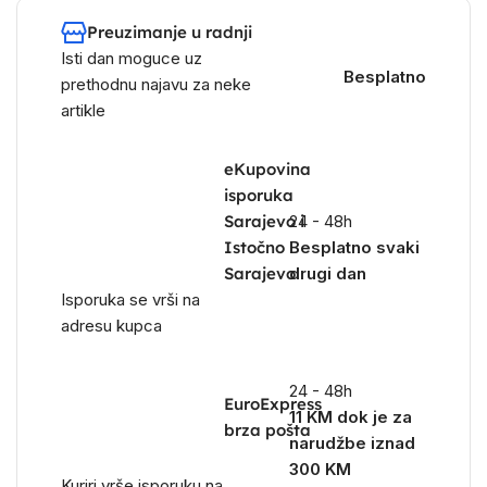
Preuzimanje u radnji
Isti dan moguce uz
Besplatno
prethodnu najavu za neke
artikle
eKupovina
isporuka
Sarajevo i
24 - 48h
Istočno
Besplatno svaki
Sarajevo
drugi dan
Isporuka se vrši na
adresu kupca
24 - 48h
EuroExpress
11 KM dok je za
brza pošta
narudžbe iznad
300 KM
Kuriri vrše isporuku na