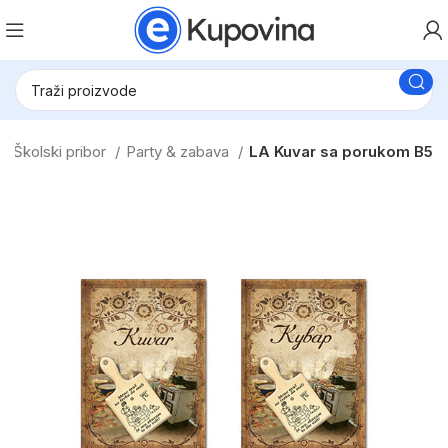
i i Školski pribor
Party & zabava
LA Kuvar sa porukom B5