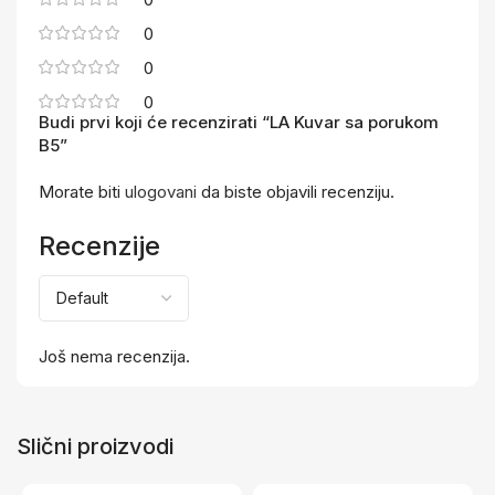
0
0
0
Budi prvi koji će recenzirati “LA Kuvar sa porukom
B5”
Morate biti
ulogovani
da biste objavili recenziju.
Recenzije
Još nema recenzija.
Slični proizvodi