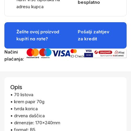
besplatno
adresu kupca
Želite ovaj proizvod
Pošalji zahtjev
kupiti na rate?
za kredit
Načini
plaćanja:
Opis
• 70 listova
• krem papir 70g
• tvrda korica
• drvena daščica
• dimenzije: 170x240mm
• format: B5