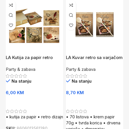
LA Kutija za papir retro
LA Kuvar retro sa varjačom
T
B5
Party & zabava
Party & zabava
P
Na stanju
Na stanju
6,00
KM
8,70
KM
1
Dodaj U Korpu
Dodaj U Korpu
• kutija za papir • retro dizajn
• 70 listova • krem papir
•
70g • tvrda korica • drvena
c
SKU:
8606013561280
varjača • dimenzije:
s