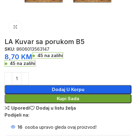
Click to enlarge
LA Kuvar sa porukom B5
SKU:
8606013563147
45 na zalihi
8,70
KM
45 na zalihi
Dodaj U Korpu
Kupi Sada
Uporedi
Dodaj u listu želja
Podijeli na:
16
osoba upravo gleda ovaj proizvod!