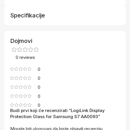
Specifikacije
Dojmovi
0 reviews
0
0
0
0
0
Budi prvi koji će recenzirati “LogiLink Display
Protection Glass for Samsung S7 AA0093”
Morate biti
ulogovani
da biste objavili recenziju.