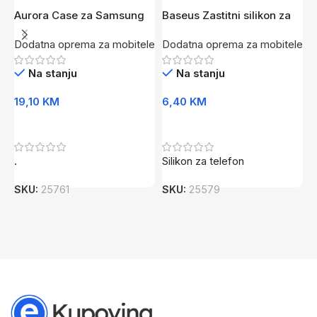
Aurora Case za Samsung
Baseus Zastitni silikon za
B
M10 zuta
Huawei P30
z
Dodatna oprema za mobitele
Dodatna oprema za mobitele
D
Na stanju
Na stanju
19,10
KM
6,40
KM
2
Dodaj U Korpu
Dodaj U Korpu
.
Silikon za telefon
B
i
SKU:
25761
SKU:
25579
S