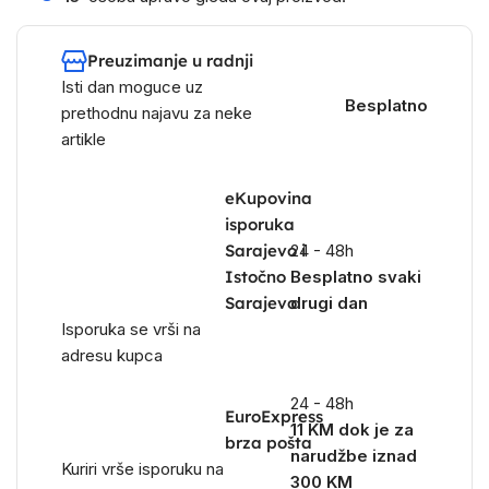
Preuzimanje u radnji
Isti dan moguce uz
Besplatno
prethodnu najavu za neke
artikle
eKupovina
isporuka
Sarajevo i
24 - 48h
Istočno
Besplatno svaki
Sarajevo
drugi dan
Isporuka se vrši na
adresu kupca
24 - 48h
EuroExpress
11 KM dok je za
brza pošta
narudžbe iznad
Kuriri vrše isporuku na
300 KM