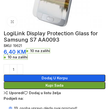
Click to enlarge
LogiLink Display Protection Glass for
Samsung S7 AA0093
SKU:
19621
10 na zalihi
6,40
KM
10 na zalihi
Dodaj U Korpu
Kupi Sada
Uporedi
Dodaj u listu želja
Podijeli na:
13
osoba upravo gleda ovaj proizvod!