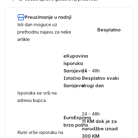
Preuzimanje u radnji
Isti dan moguce uz
Besplatno
prethodnu najavu za neke
artikle
eKupovina
isporuka
Sarajevo i
24 - 48h
Istočno
Besplatno svaki
Sarajevo
drugi dan
Isporuka se vrši na
adresu kupca
24 - 48h
EuroExpress
11 KM dok je za
brza pošta
narudžbe iznad
Kuriri vrše isporuku na
300 KM