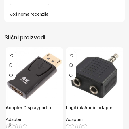
Još nema recenzija.
Slični proizvodi
Adapter Displayport to
LogiLink Audio adapter
L
HDMI 4K DP006
3.5mm to 2×3.5mm M/F
A
Adapteri
Adapteri
A
CA1002