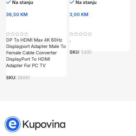
Na stanju
Na stanju
36,50
KM
3,00
KM
1
Dodaj U Korpu
Dodaj U Korpu
DP To HDMI Max 4K 60Hz
.
G
Displayport Adapter Male To
SKU:
5430
S
Female Cable Converter
DisplayPort To HDMI
Adapter For PC TV
SKU:
28991