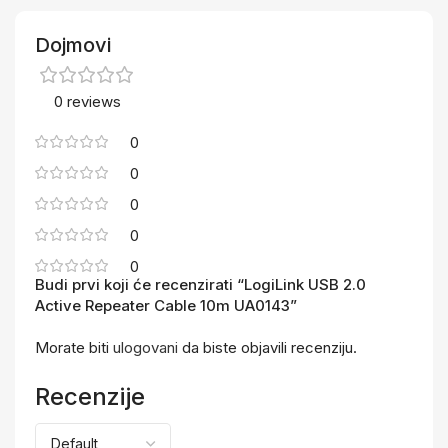
Dojmovi
0 reviews
0
0
0
0
0
Budi prvi koji će recenzirati “LogiLink USB 2.0
Active Repeater Cable 10m UA0143”
Morate biti
ulogovani
da biste objavili recenziju.
Recenzije