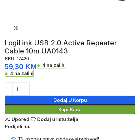
Click to enlarge
LogiLink USB 2.0 Active Repeater
Cable 10m UA0143
SKU:
17420
4 na zalihi
59,30
KM
4 na zalihi
Dodaj U Korpu
Kupi Sada
Uporedi
Dodaj u listu želja
Podijeli na:
13
osoba upravo gleda ovaj proizvod!