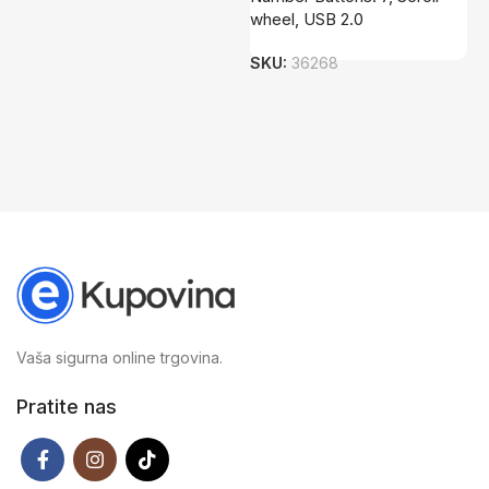
wheel, USB 2.0
V
SKU:
36268
S
Vaša sigurna online trgovina.
Pratite nas