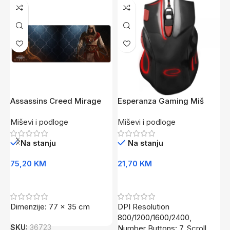
Assassins Creed Mirage
Esperanza Gaming Miš
H
Roshan Podloga za Miš XL
EGM401KR Hawk
G
Miševi i podloge
Miševi i podloge
M
Na stanju
Na stanju
75,20
KM
21,70
KM
7
Dodaj U Korpu
Dodaj U Korpu
Dimenzije: 77 x 35 cm
DPI Resolution
•
800/1200/1600/2400,
(
SKU:
36723
Number Buttons: 7, Scroll
5