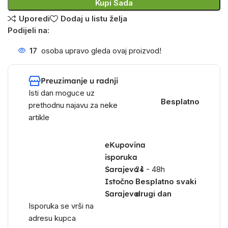
Kupi Sada
Uporedi
Dodaj u listu želja
Podijeli na:
17
osoba upravo gleda ovaj proizvod!
Preuzimanje u radnji
Isti dan moguce uz
Besplatno
prethodnu najavu za neke
artikle
eKupovina
isporuka
Sarajevo i
24 - 48h
Istočno
Besplatno svaki
Sarajevo
drugi dan
Isporuka se vrši na
adresu kupca