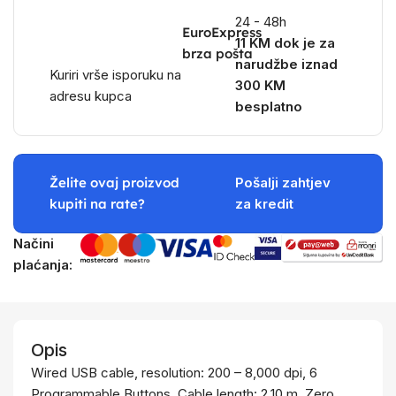
24 - 48h
EuroExpress
11 KM dok je za
brza pošta
narudžbe iznad
Kuriri vrše isporuku na
300 KM
adresu kupca
besplatno
Želite ovaj proizvod
Pošalji zahtjev
kupiti na rate?
za kredit
Načini
plaćanja:
Opis
Wired USB cable, resolution: 200 – 8,000 dpi, 6
Programmable Buttons, Cable length: 2.10 m, Zero