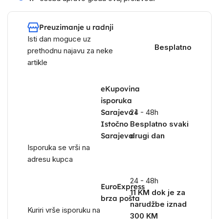
Preuzimanje u radnji
Isti dan moguce uz
Besplatno
prethodnu najavu za neke
artikle
eKupovina
isporuka
Sarajevo i
24 - 48h
Istočno
Besplatno svaki
Sarajevo
drugi dan
Isporuka se vrši na
adresu kupca
24 - 48h
EuroExpress
11 KM dok je za
brza pošta
narudžbe iznad
Kuriri vrše isporuku na
300 KM