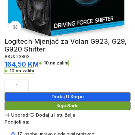
Click to enlarge
Logitech Mjenjač za Volan G923, G29,
G920 Shifter
SKU:
23803
10 na zalihi
164,50
KM
10 na zalihi
Dodaj U Korpu
Kupi Sada
Uporedi
Dodaj u listu želja
Podijeli na:
17
osoba upravo gleda ovaj proizvod!