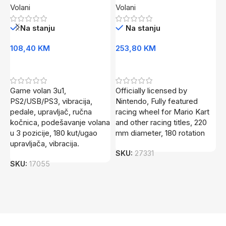
Volani
Volani
V
Na stanju
Na stanju
108,40
KM
253,80
KM
8
Dodaj U Korpu
Dodaj U Korpu
Game volan 3u1,
Officially licensed by
U
PS2/USB/PS3, vibracija,
Nintendo, Fully featured
5
pedale, upravljač, ručna
racing wheel for Mario Kart
l
kočnica, podešavanje volana
and other racing titles, 220
s
u 3 pozicije, 180 kut/ugao
mm diameter, 180 rotation
F
upravljača, vibracija.
s
SKU:
27331
p
SKU:
17055
S