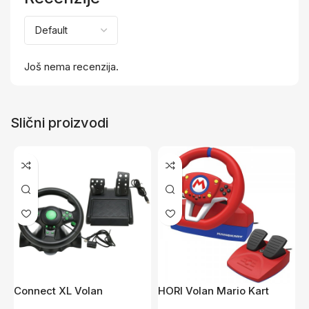
Još nema recenzija.
Slični proizvodi
Connect XL Volan
HORI Volan Mario Kart
L
PC/PS2/PS3 CXL-WH300
Racing Wheel Pro Mini
P