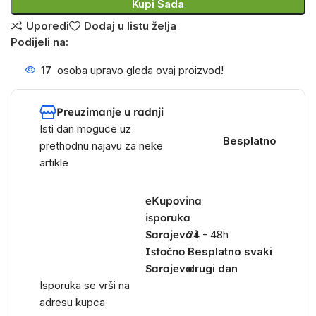
Kupi Sada
Uporedi
Dodaj u listu želja
Podijeli na:
17
osoba upravo gleda ovaj proizvod!
Preuzimanje u radnji
Isti dan moguce uz
Besplatno
prethodnu najavu za neke
artikle
eKupovina
isporuka
Sarajevo i
24 - 48h
Istočno
Besplatno svaki
Sarajevo
drugi dan
Isporuka se vrši na
adresu kupca