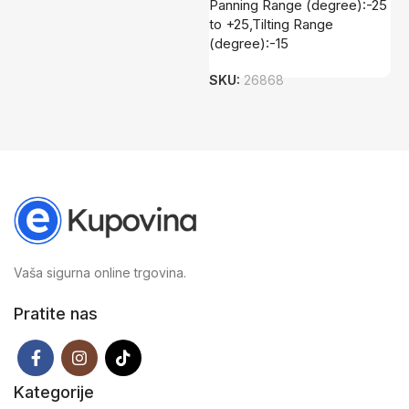
S
Panning Range (degree):-25
to +25,Tilting Range
(degree):-15
SKU:
26868
Vaša sigurna online trgovina.
Pratite nas
Kategorije