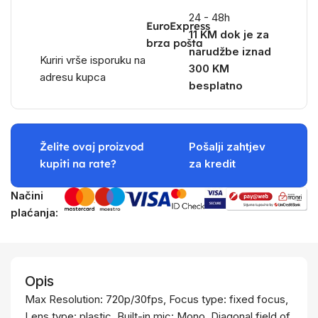
24 - 48h
EuroExpress
11 KM dok je za
brza pošta
narudžbe iznad
Kuriri vrše isporuku na
300 KM
adresu kupca
besplatno
Želite ovaj proizvod
Pošalji zahtjev
kupiti na rate?
za kredit
Načini
plaćanja:
Opis
Max Resolution: 720p/30fps, Focus type: fixed focus,
Lens type: plastic, Built-in mic: Mono, Diagonal field of