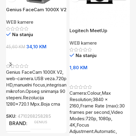
Genius FaceCam 1000X V2
web-camera, HD 720p,
WEB kamere
USB, integrisan mikrofon
Logitech MeetUp
L
Na stanju
Conference camera pan /
G
WEB kamere
W
tilt
34,10
KM
45,60
KM
Na stanju
Dodaj U Korpu
1,80
KM
9
Genius FaceCam 1000X V2,
Dodaj U Korpu
web-camera.USB veza.720p
HD,manuelni focus,integrisan
mikrofon.Opseg snimanja 90
Camera:Colour,Max
F
stepeni.Rezolucija
Resolution;3840 x
7
1280×720.1 Mpx.Boja crna
2160,Frame Rate (max):30
F
frames per second,Video
C
SKU:
4710268258285
Modes:720p, 1080p,
C
GENIUS
BRAND
4K,Focus
a
Adjustment:Automatic,