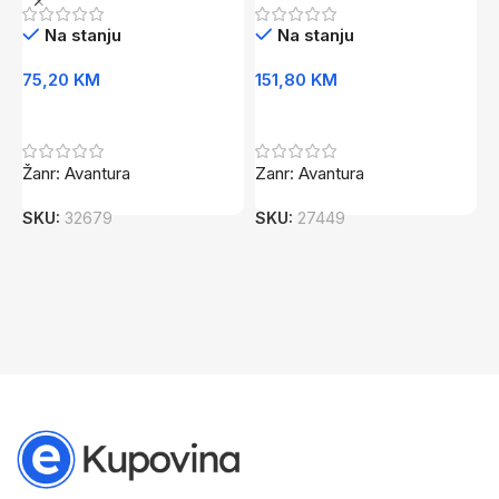
Na stanju
Na stanju
75,20
KM
151,80
KM
4
Dodaj U Korpu
Dodaj U Korpu
Žanr: Avantura
Zanr: Avantura
Z
A
SKU:
32679
SKU:
27449
i
A
S