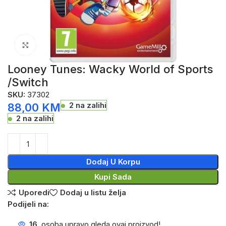
Click to enlarge
Looney Tunes: Wacky World of Sports
/Switch
SKU:
37302
2 na zalihi
88,00
KM
2 na zalihi
Dodaj U Korpu
Kupi Sada
Uporedi
Dodaj u listu želja
Podijeli na:
16
osoba upravo gleda ovaj proizvod!