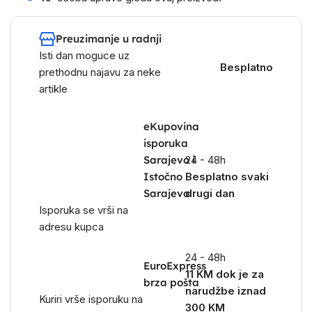
Preuzimanje u radnji
Isti dan moguce uz
Besplatno
prethodnu najavu za neke
artikle
eKupovina
isporuka
Sarajevo i
24 - 48h
Istočno
Besplatno svaki
Sarajevo
drugi dan
Isporuka se vrši na
adresu kupca
24 - 48h
EuroExpress
11 KM dok je za
brza pošta
narudžbe iznad
Kuriri vrše isporuku na
300 KM