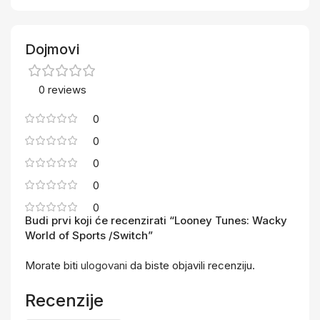
Dojmovi
0 reviews
0
0
0
0
0
Budi prvi koji će recenzirati “Looney Tunes: Wacky
World of Sports /Switch”
Morate biti
ulogovani
da biste objavili recenziju.
Recenzije