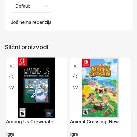
Još nema recenzija.
Slični proizvodi
Among Us Crewmate
Animal Crossing: New
A
Edition /Switch
Horizons /Switch
/
Igre
Igre
I