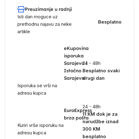
Preuzimanje u radnji
Isti dan moguce uz
Besplatno
prethodnu najavu za neke
artikle
eKupovina
isporuka
Sarajevo i
24 - 48h
Istočno
Besplatno svaki
Sarajevo
drugi dan
Isporuka se vrši na
adresu kupca
24 - 48h
EuroExpress
11 KM dok je za
brza pošta
narudžbe iznad
Kuriri vrše isporuku na
300 KM
adresu kupca
besplatno