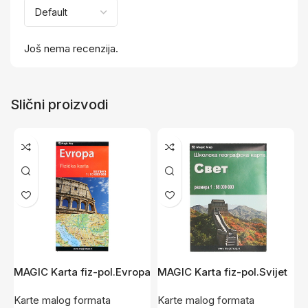
Još nema recenzija.
Slični proizvodi
MAGIC Karta fiz-pol.Evropa
MAGIC Karta fiz-pol.Svijet
M
Lat
Ćir
Ć
Karte malog formata
Karte malog formata
K