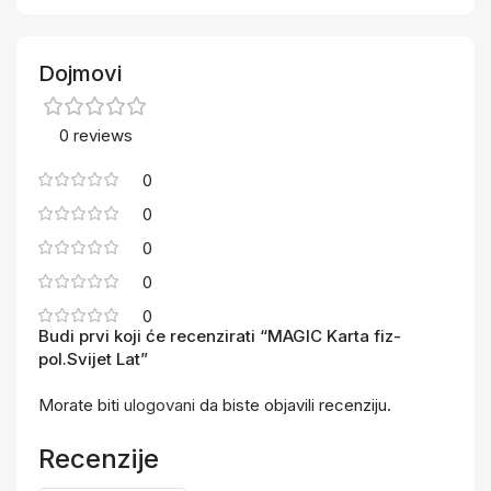
Dojmovi
0 reviews
0
0
0
0
0
Budi prvi koji će recenzirati “MAGIC Karta fiz-
pol.Svijet Lat”
Morate biti
ulogovani
da biste objavili recenziju.
Recenzije