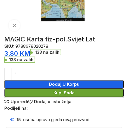
Click to enlarge
MAGIC Karta fiz-pol.Svijet Lat
SKU:
9788678020278
133 na zalihi
3,80
KM
133 na zalihi
Dodaj U Korpu
Kupi Sada
Uporedi
Dodaj u listu želja
Podijeli na:
15
osoba upravo gleda ovaj proizvod!