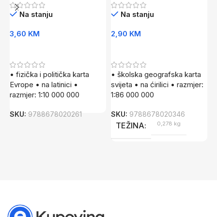
Na stanju
Na stanju
3,60
KM
2,90
KM
3
Dodaj U Korpu
Dodaj U Korpu
• fizička i politička karta
• školska geografska karta
•
Evrope • na latinici •
svijeta • na ćirilici • razmjer:
n
razmjer: 1:10 000 000
1:86 000 000
0
SKU:
9788678020261
SKU:
9788678020346
S
0,278 kg
TEŽINA