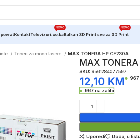
NOVO
NOVO
 povrat
Kontakt
Televizori.co.ba
Balkan 3D Print sve za 3D Print
Tinte
Toneri za mono lasere
MAX TONERA HP CF230A
MAX TONERA 
SKU:
9561284077597
12,10
KM
967 
967 na zalihi
Uporedi
Dodaj u listu