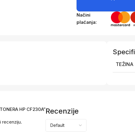
Načini
plaćanja:
Specifi
TEŽINA
AX TONERA HP CF230A”
Recenzije
i recenziju.