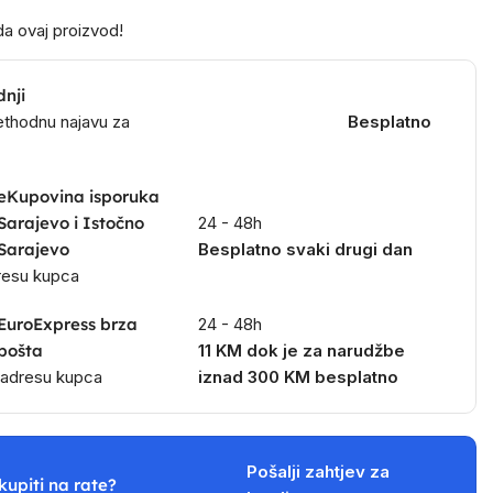
a ovaj proizvod!
dnji
ethodnu najavu za
Besplatno
eKupovina isporuka
Sarajevo i Istočno
24 - 48h
Sarajevo
Besplatno svaki drugi dan
dresu kupca
EuroExpress brza
24 - 48h
pošta
11 KM dok je za narudžbe
a adresu kupca
iznad 300 KM besplatno
Pošalji zahtjev za
kupiti na rate?