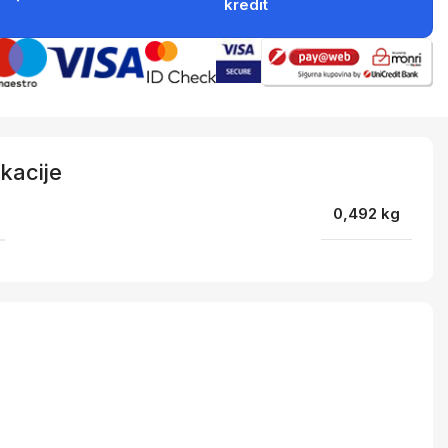
kredit
kacije
0,492 kg