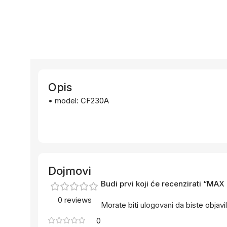
Opis
• model: CF230A
Dojmovi
Budi prvi koji će recenzirati “M
0 reviews
Morate biti
ulogovani
da biste objavil
0