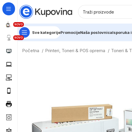
NOVO
Sve kategorije
Promocije
Naša poslovnica
Isporuka i
NOVO
Početna
Printeri, Toneri & POS oprema
Toneri & 