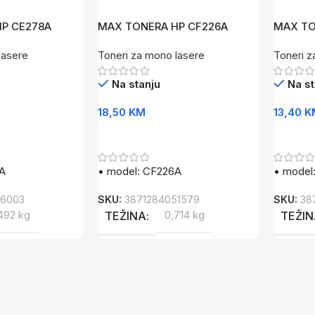
P CE278A
MAX TONERA HP CF226A
MAX TO
lasere
Toneri za mono lasere
Toneri z
Na stanju
Na st
18,50
KM
13,40
K
Dodaj U Korpu
Dodaj 
A
• model: CF226A
• model
26003
SKU:
3871284051579
SKU:
38
492 kg
TEŽINA
0,714 kg
TEŽI