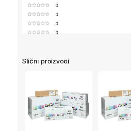
0
0
0
0
Slični proizvodi