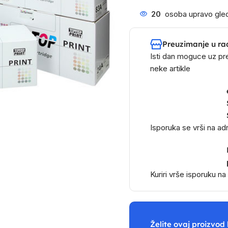
20
osoba upravo gled
Preuzimanje u ra
Isti dan moguce uz pr
neke artikle
Isporuka se vrši na a
Kuriri vrše isporuku n
Želite ovaj proizvod 