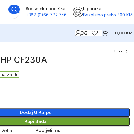
Korisnička podrška
Isporuka
+387 (0)66 772 746
Besplatno preko 300 KM
0,00
KM
HP CF230A
na zalihi
Dodaj U Korpu
Kupi Sada
Podijeli na:
 želja