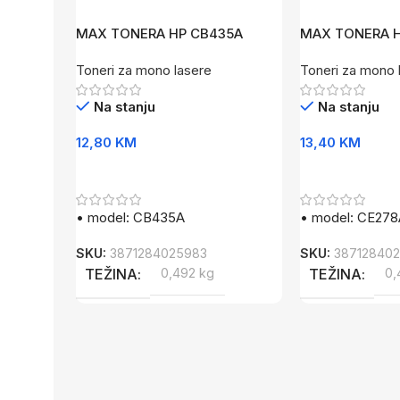
MAX TONERA HP CB435A
MAX TONERA H
Toneri za mono lasere
Toneri za mono 
Na stanju
Na stanju
12,80
KM
13,40
KM
Dodaj U Korpu
Dodaj U Korpu
• model: CB435A
• model: CE278
SKU:
3871284025983
SKU:
38712840
TEŽINA
0,492 kg
TEŽINA
0,