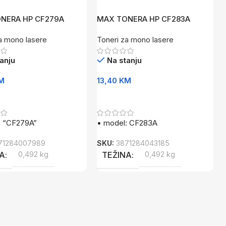
NERA HP CF279A
MAX TONERA HP CF283A
a mono lasere
Toneri za mono lasere
anju
Na stanju
M
13,40
KM
U Korpu
Dodaj U Korpu
: “CF279A”
• model: CF283A
71284007989
SKU:
3871284043185
NA
0,492 kg
TEŽINA
0,492 kg