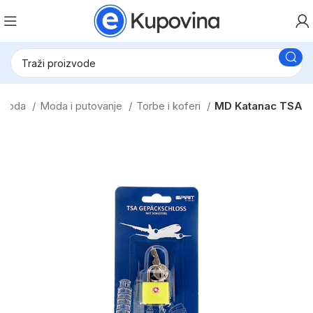
& Moda
Moda i putovanje
Torbe i koferi
MD Katanac TSA