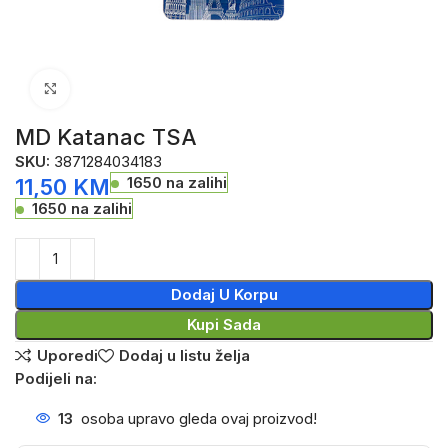
Click to enlarge
MD Katanac TSA
SKU:
3871284034183
1650 na zalihi
11,50
KM
1650 na zalihi
Dodaj U Korpu
Kupi Sada
Uporedi
Dodaj u listu želja
Podijeli na:
13
osoba upravo gleda ovaj proizvod!