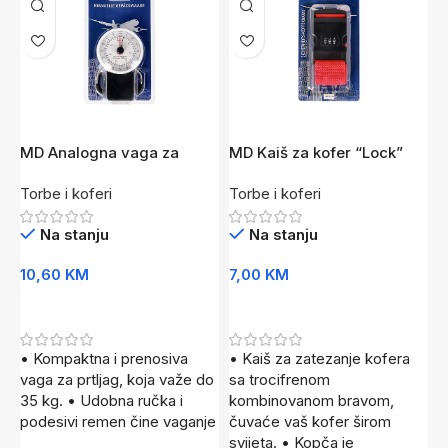
MD Analogna vaga za
MD Kaiš za kofer “Lock”
M
kofer
Crvena
Torbe i koferi
Torbe i koferi
T
Na stanju
Na stanju
10,60
KM
7,00
KM
8
Dodaj U Korpu
Dodaj U Korpu
• Kompaktna i prenosiva
• Kaiš za zatezanje kofera
•
vaga za prtljag, koja važe do
sa trocifrenom
s
35 kg. • Udobna ručka i
kombinovanom bravom,
n
podesivi remen čine vaganje
čuvaće vaš kofer širom
u
svijeta. • Kopča je