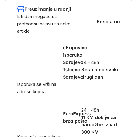
Preuzimanje u radnji
Isti dan moguce uz
Besplatno
prethodnu najavu za neke
artikle
eKupovina
isporuka
Sarajevo i
24 - 48h
Istočno
Besplatno svaki
Sarajevo
drugi dan
Isporuka se vrši na
adresu kupca
24 - 48h
EuroExpress
11 KM dok je za
brza pošta
narudžbe iznad
300 KM
Kuriri vrše isporuku na