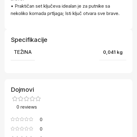
• Praktičan set ključeva idealan je za putnike sa
nekoliko komada prtljaga; Isti ključ otvara sve brave.
Specifikacije
TEŽINA
0,041 kg
Dojmovi
0 reviews
0
0