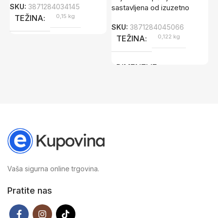
SKU:
3871284034145
S
sastavljena od izuzetno
0,15 kg
TEŽINA
SKU:
3871284045066
0,122 kg
TEŽINA
DIMENZIJE
11 × 20,5 × 4,5 cm
Vaša sigurna online trgovina.
Pratite nas