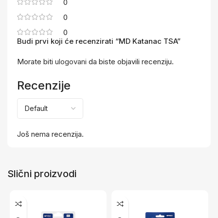
0
0
0
Budi prvi koji će recenzirati “MD Katanac TSA”
Morate biti
ulogovani
da biste objavili recenziju.
Recenzije
Još nema recenzija.
Slični proizvodi