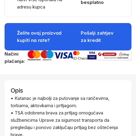
besplatno
adresu kupca
Želite ovaj proizvod
Pošalji zahtjev
kupiti na rate?
za kredit
Načini
plaćanja:
Opis
• Katanac je najbolji za putovanje sa rančevima,
torbama, aktovkama i prtljagom.
• TSA odobrena brava za prtljag omogućava
službenicima Uprave za sigurnost transporta da
pregledaju i ponovo zaključaju prtljag bez oštećenja
brave.