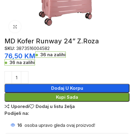
Click to enlarge
MD Kofer Runway 24” Z.Roza
SKU:
3873516004582
36 na zalihi
76,50
KM
36 na zalihi
Dodaj U Korpu
Kupi Sada
Uporedi
Dodaj u listu želja
Podijeli na:
16
osoba upravo gleda ovaj proizvod!