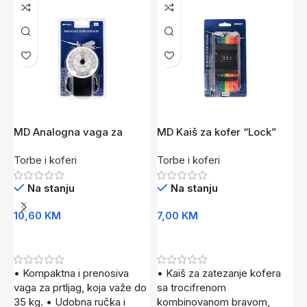
MD Analogna vaga za
MD Kaiš za kofer “Lock”
M
kofer
Rainbow
Torbe i koferi
Torbe i koferi
T
Na stanju
Na stanju
10,60
KM
7,00
KM
5
Dodaj U Korpu
Dodaj U Korpu
• Kompaktna i prenosiva
• Kaiš za zatezanje kofera
•
vaga za prtljag, koja važe do
sa trocifrenom
s
35 kg. • Udobna ručka i
kombinovanom bravom,
o