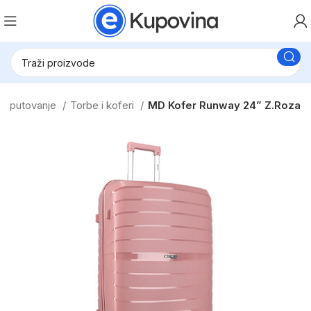
 i putovanje
Torbe i koferi
MD Kofer Runway 24” Z.Roza