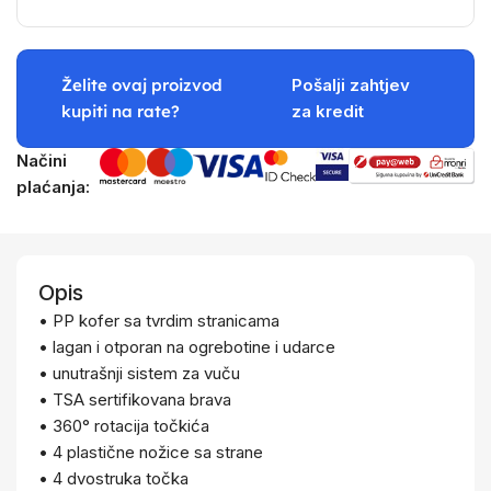
Želite ovaj proizvod
Pošalji zahtjev
kupiti na rate?
za kredit
Načini
plaćanja:
Opis
• PP kofer sa tvrdim stranicama
• lagan i otporan na ogrebotine i udarce
• unutrašnji sistem za vuču
• TSA sertifikovana brava
• 360° rotacija točkića
• 4 plastične nožice sa strane
• 4 dvostruka točka