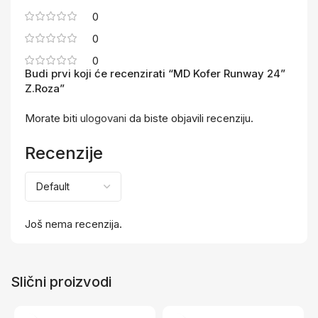
0
0
0
Budi prvi koji će recenzirati “MD Kofer Runway 24”
Z.Roza”
Morate biti
ulogovani
da biste objavili recenziju.
Recenzije
Još nema recenzija.
Slični proizvodi