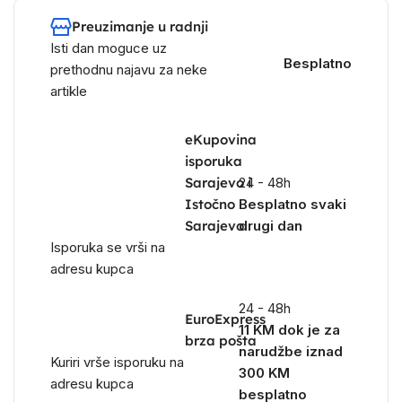
Preuzimanje u radnji
Isti dan moguce uz
Besplatno
prethodnu najavu za neke
artikle
eKupovina
isporuka
Sarajevo i
24 - 48h
Istočno
Besplatno svaki
Sarajevo
drugi dan
Isporuka se vrši na
adresu kupca
24 - 48h
EuroExpress
11 KM dok je za
brza pošta
narudžbe iznad
Kuriri vrše isporuku na
300 KM
adresu kupca
besplatno