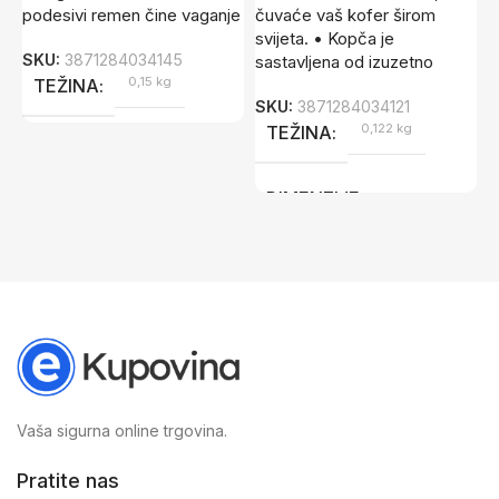
podesivi remen čine vaganje
čuvaće vaš kofer širom
k
svijeta. • Kopča je
S
SKU:
3871284034145
sastavljena od izuzetno
0,15 kg
S
TEŽINA
SKU:
3871284034121
0,122 kg
TEŽINA
DIMENZIJE
11 × 20,5 × 4,5 cm
Vaša sigurna online trgovina.
Pratite nas