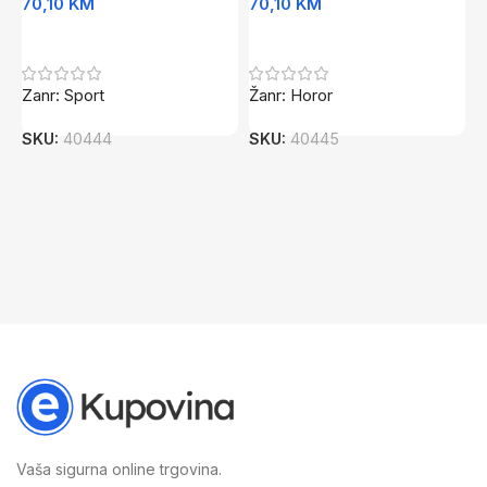
70,10
KM
70,10
KM
6
Dodaj U Korpu
Dodaj U Korpu
Zanr: Sport
Žanr: Horor
Z
V
SKU:
40444
SKU:
40445
S
S
Vaša sigurna online trgovina.