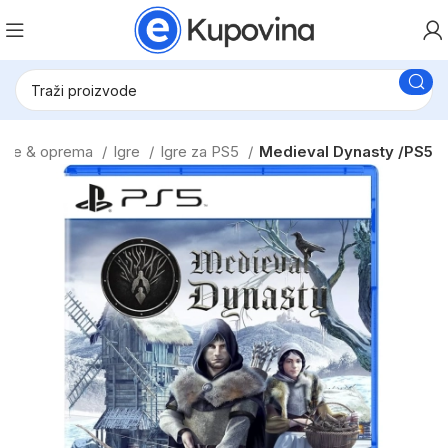
ranje & oprema
Igre
Igre za PS5
Medieval Dynasty /PS5