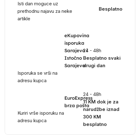
Isti dan moguce uz
Besplatno
prethodnu najavu za neke
artikle
eKupovina
isporuka
Sarajevo i
24 - 48h
Istočno
Besplatno svaki
Sarajevo
drugi dan
Isporuka se vrši na
adresu kupca
24 - 48h
EuroExpress
11 KM dok je za
brza pošta
narudžbe iznad
Kuriri vrše isporuku na
300 KM
adresu kupca
besplatno