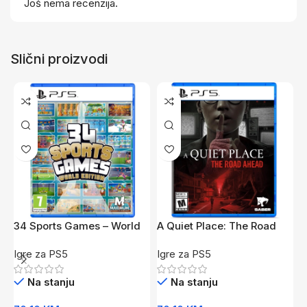
Još nema recenzija.
Slični proizvodi
34 Sports Games – World
A Quiet Place: The Road
A
Edition /PS5
Ahead /PS5
Igre za PS5
Igre za PS5
I
Na stanju
Na stanju