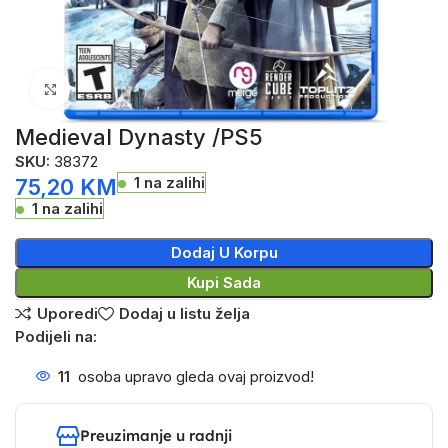
Click to enlarge
Medieval Dynasty /PS5
SKU:
38372
1 na zalihi
75,20
KM
1 na zalihi
Dodaj U Korpu
Kupi Sada
Uporedi
Dodaj u listu želja
Podijeli na:
16
osoba upravo gleda ovaj proizvod!
Preuzimanje u radnji