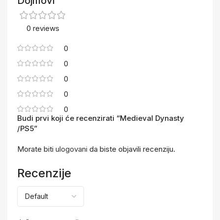
Dojmovi
0 reviews
0
0
0
0
0
Budi prvi koji će recenzirati “Medieval Dynasty
/PS5”
Morate biti
ulogovani
da biste objavili recenziju.
Recenzije