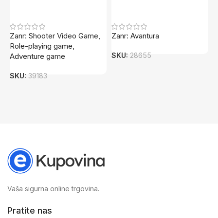
Dodaj U Korpu
Dodaj U Korpu
Zanr: Shooter Video Game,
Zanr: Avantura
Z
Role-playing game,
SKU:
28655
S
Adventure game
SKU:
39183
Vaša sigurna online trgovina.
Pratite nas