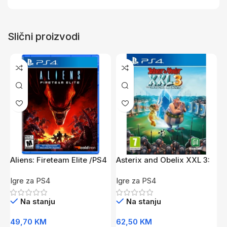
Slični proizvodi
Aliens: Fireteam Elite /PS4
Asterix and Obelix XXL 3:
A
The Crystal Menhir Limited
C
Igre za PS4
Igre za PS4
I
Edition /PS4
Na stanju
Na stanju
49,70
KM
62,50
KM
8