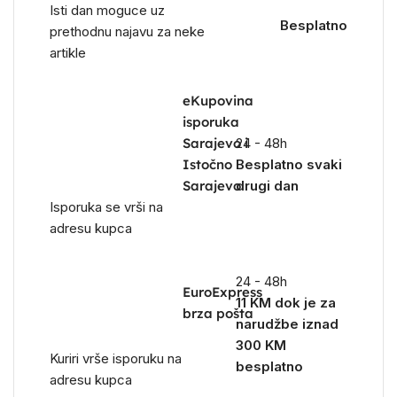
Isti dan moguce uz
Besplatno
prethodnu najavu za neke
artikle
eKupovina
isporuka
Sarajevo i
24 - 48h
Istočno
Besplatno svaki
Sarajevo
drugi dan
Isporuka se vrši na
adresu kupca
24 - 48h
EuroExpress
11 KM dok je za
brza pošta
narudžbe iznad
300 KM
Kuriri vrše isporuku na
besplatno
adresu kupca