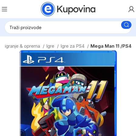
za igranje & oprema
Igre
Igre za PS4
Mega Man 11 /PS4