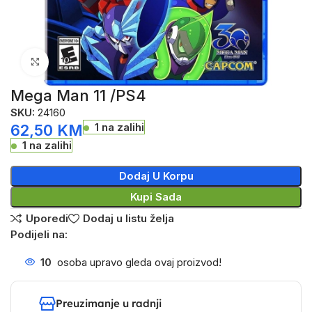
Click to enlarge
Mega Man 11 /PS4
SKU:
24160
1 na zalihi
62,50
KM
1 na zalihi
Dodaj U Korpu
Kupi Sada
Uporedi
Dodaj u listu želja
Podijeli na:
10
osoba upravo gleda ovaj proizvod!
Preuzimanje u radnji