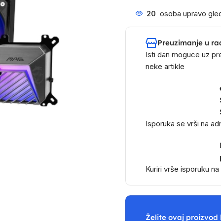
20
osoba upravo gled
Preuzimanje u ra
Isti dan moguce uz pr
neke artikle
Isporuka se vrši na a
Kuriri vrše isporuku n
Želite ovaj proizvod 