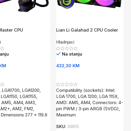
Master CPU
Lian Li Galahad 2 CPU Cooler
iquid Cooler ML240L
Liquid 240 Trinity ARGB
i
Hladnjaci
RGB
anju
Na stanju
KM
432,30
KM
U Korpu
Dodaj U Korpu
, LGA1700, LGA1200,
Compatibility (sockets): Intel:
 LGA1150, LGA1155,
LGA 1700, LGA 1200, LGA 115X,
, AM5, AM4, AM3,
AMD: AM5, AM4, Connectors: 4-
AM2+, AM2, FM2,
pin PWM / 3-pin ARGB (5VDG),
 Dimensions 277 x 119.6
Maximum
SKU:
39815