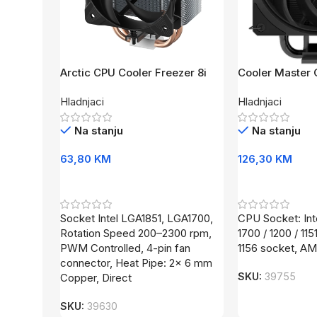
Arctic CPU Cooler Freezer 8i
Cooler Master 
Hyper 212 3DHP
Hladnjaci
Hladnjaci
Na stanju
Na stanju
63,80
KM
126,30
KM
Dodaj U Korpu
Dodaj U Korpu
Socket Intel LGA1851, LGA1700,
CPU Socket: Int
Rotation Speed 200–2300 rpm,
1700 / 1200 / 1151
PWM Controlled, 4-pin fan
1156 socket, A
connector, Heat Pipe: 2x 6 mm
SKU:
39755
Copper, Direct
SKU:
39630