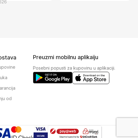
626
Preuzmi mobilnu aplikaiju
dostava
kupovine
Posebni popusti za kupovinu u aplikaciji.
ruka
arancija
nju od