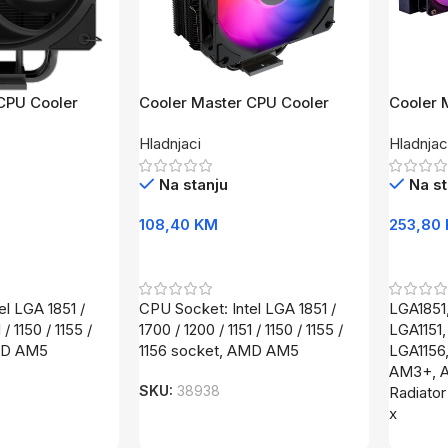
CPU Cooler
Cooler Master CPU Cooler
Cooler 
 Black
Hyper 212 Pro
MasterL
Hladnjaci
Hladnjac
CORE A
Na stanju
Na st
108,40
KM
253,80
Dodaj U Korpu
Dodaj 
el LGA 1851 /
CPU Socket: Intel LGA 1851 /
LGA1851
 / 1150 / 1155 /
1700 / 1200 / 1151 / 1150 / 1155 /
LGA1151,
MD AM5
1156 socket, AMD AM5
LGA1156
AM3+, 
SKU:
38938
Radiator
x