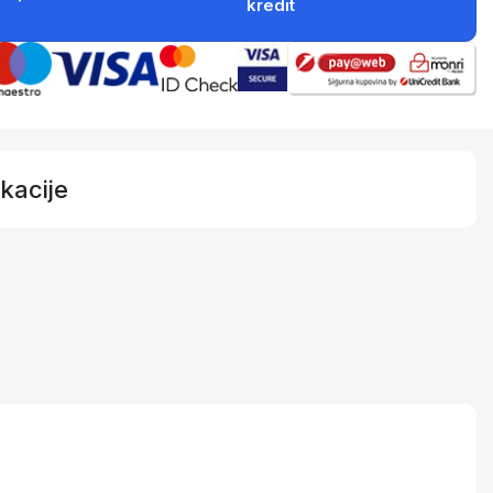
kredit
kacije