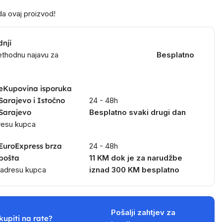
a ovaj proizvod!
dnji
ethodnu najavu za
Besplatno
eKupovina isporuka
Sarajevo i Istočno
24 - 48h
Sarajevo
Besplatno svaki drugi dan
dresu kupca
EuroExpress brza
24 - 48h
pošta
11 KM dok je za narudžbe
a adresu kupca
iznad 300 KM besplatno
Pošalji zahtjev za
kupiti na rate?