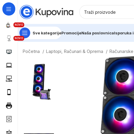
NOVO
Sve kategorije
Promocije
Naša poslovnica
Isporuka i
NOVO
Početna
Laptopi, Računari & Oprema
Računarsk