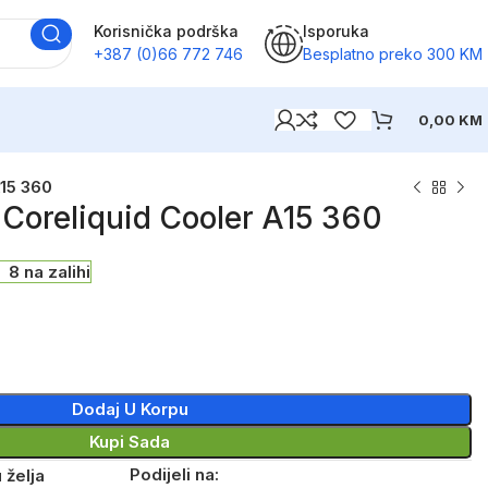
Korisnička podrška
Isporuka
+387 (0)66 772 746
Besplatno preko 300 KM
0,00
KM
15 360
oreliquid Cooler A15 360
8 na zalihi
Dodaj U Korpu
Kupi Sada
Podijeli na:
 želja