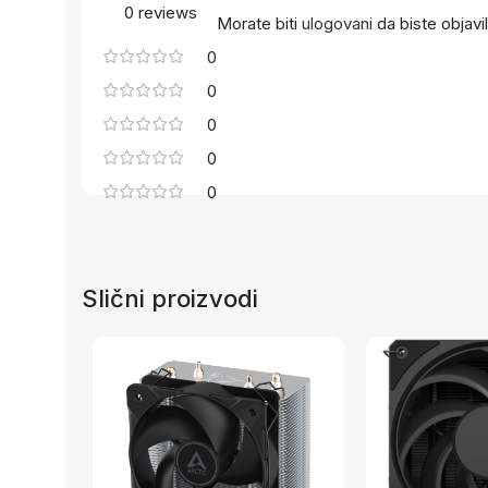
0 reviews
Morate biti
ulogovani
da biste objavil
0
0
0
0
0
Slični proizvodi