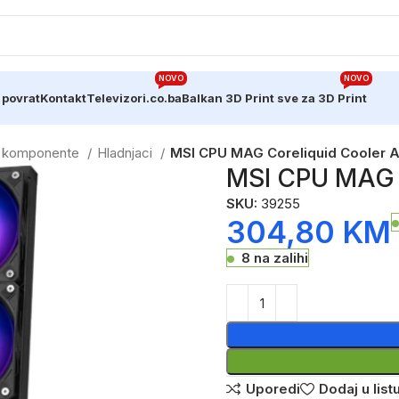
NOVO
NOVO
 povrat
Kontakt
Televizori.co.ba
Balkan 3D Print sve za 3D Print
e komponente
Hladnjaci
MSI CPU MAG Coreliquid Cooler A
MSI CPU MAG C
SKU:
39255
304,80
KM
8 na zalihi
Uporedi
Dodaj u listu