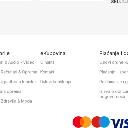
SKU:
34
rije
eKupovina
Plaćanje i 
ri & Audio - Video
O nama
Uslovi online 
, Računari & Oprema
Kontakt
Plaćanje i ispo
& Ugradbena tehnika
Uslovi korištenja
Reklamacije i g
sna oprema
Izjava o odrica
odgovornosti
, Zdravlje & Moda