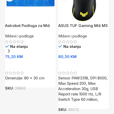
Astrobot Podloga za Miš
ASUS TUF Gaming Miš M3
D
XXL
Gen II
P
Miševi i podloge
Miševi i podloge
M
Na stanju
Na stanju
75,20
KM
80,30
KM
8
Dodaj U Korpu
Dodaj U Korpu
Dimenzije: 80 x 30 cm
Sensor PAW3318, DPI 8000,
D
Max Speed 200, Max
SKU:
39862
S
Acceleration 30g, USB
Report rate 1000 Hz, L/R
Switch Type 60 million,
SKU:
36072