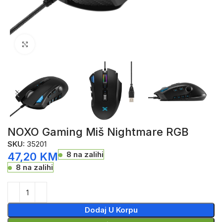
Click to enlarge
NOXO Gaming Miš Nightmare RGB
SKU:
35201
8 na zalihi
47,20
KM
8 na zalihi
Dodaj U Korpu