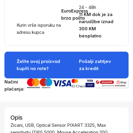
24 - 48h
EuroExpress
11 KM dok je za
brza pošta
narudžbe iznad
Kuriri vrše isporuku na
300 KM
adresu kupca
besplatno
Želite ovaj proizvod
Pošalji zahtjev
kupiti na rate?
za kredit
Načini
plaćanja:
Opis
Zicani, USB, Optical Sensor PIXART 3325, Max
sensitivity (DPI) 5000, Mouse Acceleration 20G,