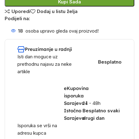
Kupi Sada
Uporedi
Dodaj u listu želja
Podijeli na:
18
osoba upravo gleda ovaj proizvod!
Preuzimanje u radnji
Isti dan moguce uz
Besplatno
prethodnu najavu za neke
artikle
eKupovina
isporuka
Sarajevo i
24 - 48h
Istočno
Besplatno svaki
Sarajevo
drugi dan
Isporuka se vrši na
adresu kupca