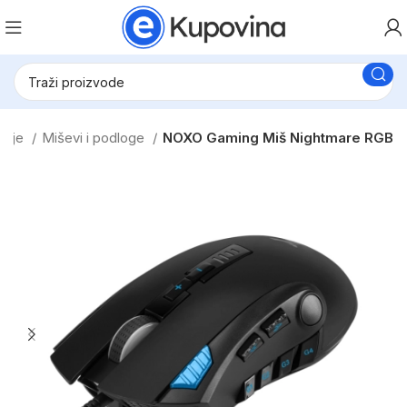
erije
Miševi i podloge
NOXO Gaming Miš Nightmare RGB