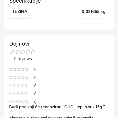
Specifikacije
TEŽINA
0,031655 kg
Dojmovi
0 reviews
0
0
0
0
0
Budi prvi koji će recenzirati “OHO Ljepilo stik 15g.”
Morate biti
ulogovani
da biste objavili recenziju.