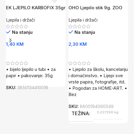
EK LJEPILO KARBOFIX 35gr
OHO Ljepilo stik 9g. ZOO
O
B
Ljepila i držači
Ljepila i držači
L
Na stanju
Na stanju
1,40
KM
2,30
KM
1
Dodaj U Korpu
Dodaj U Korpu
• bijelo ljepilo u tubi • za
• Ljepilo za školu, kancelariju
•
papir • pakovanje: 35g
i domaćinstvo. • Lijepi sve
k
vrste papira, fotografije, itd.
P
SKU:
3850134410018
• Pogodan za HOME-ART. •
d
Bez
S
SKU:
8600194060549
0,027266 kg
TEŽINA