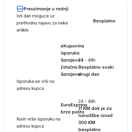
Preuzimanje u radnji
Isti dan moguce uz
Besplatno
prethodnu najavu za neke
artikle
eKupovina
isporuka
Sarajevo i
24 - 48h
Istočno
Besplatno svaki
Sarajevo
drugi dan
Isporuka se vrši na
adresu kupca
24 - 48h
EuroExpress
11 KM dok je za
brza pošta
narudžbe iznad
Kuriri vrše isporuku na
300 KM
adresu kupca
besplatno