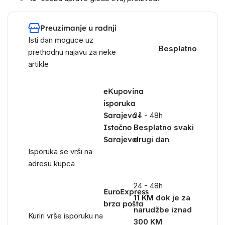
Preuzimanje u radnji
Isti dan moguce uz
Besplatno
prethodnu najavu za neke
artikle
eKupovina
isporuka
Sarajevo i
24 - 48h
Istočno
Besplatno svaki
Sarajevo
drugi dan
Isporuka se vrši na
adresu kupca
24 - 48h
EuroExpress
11 KM dok je za
brza pošta
narudžbe iznad
Kuriri vrše isporuku na
300 KM