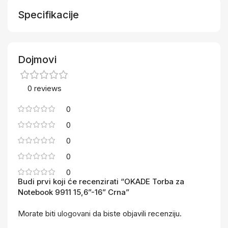
Specifikacije
Dojmovi
0 reviews
0
0
0
0
0
Budi prvi koji će recenzirati “OKADE Torba za
Notebook 9911 15,6”-16” Crna”
Morate biti
ulogovani
da biste objavili recenziju.