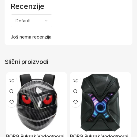
Recenzije
Još nema recenzija.
Slični proizvodi
BORG Ruksak Vodootporni
BORG Ruksak Vodootporni
O