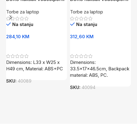
LED Knight Carbon
LED X-Warrior
N
Torbe za laptop
Torbe za laptop
T
Na stanju
Na stanju
284,10
KM
312,60
KM
6
Dodaj U Korpu
Dodaj U Korpu
Dimensions: L33 x W25 x
Dimensions:
R
H49 cm, Material: ABS+PC
33.5x17x46.5cm, Backpack
V
material: ABS, PC.
SKU:
40089
S
SKU:
40094