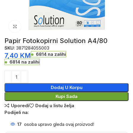
Click to enlarge
Papir Fotokopirni Solution A4/80
SKU:
3871284055003
6814 na zalihi
7,40
KM
6814 na zalihi
Dodaj U Korpu
Kupi Sada
Uporedi
Dodaj u listu želja
Podijeli na:
17
osoba upravo gleda ovaj proizvod!