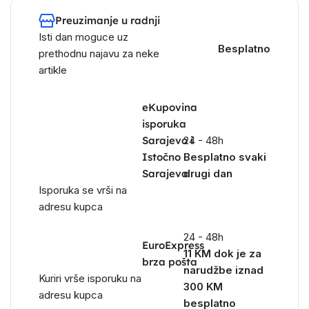
Preuzimanje u radnji
Isti dan moguce uz
Besplatno
prethodnu najavu za neke
artikle
eKupovina
isporuka
Sarajevo i
24 - 48h
Istočno
Besplatno svaki
Sarajevo
drugi dan
Isporuka se vrši na
adresu kupca
24 - 48h
EuroExpress
11 KM dok je za
brza pošta
narudžbe iznad
Kuriri vrše isporuku na
300 KM
adresu kupca
besplatno