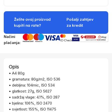
Želite ovaj proizvod
Pošalji zahtjev
kupiti na rate?
za kredit
Načini
plaćanja:
Opis
• A4 80g
• gramatura: 80g/m2, ISO 536
• debljina: 104mic, ISO 534
• glatkost: 27g, ISO 5627
• sadržaj vlage: 4.1%, ISO 287
• bjelina: 106%, ISO 2470
• svjetlost: 155%, ISO 11475