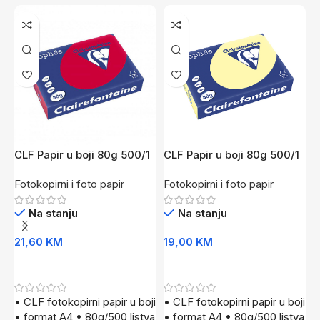
CLF Papir u boji 80g 500/1
CLF Papir u boji 80g 500/1
P
I.Cv
P.Žu
C
Fotokopirni i foto papir
Fotokopirni i foto papir
F
Na stanju
Na stanju
21,60
KM
19,00
KM
7
Dodaj U Korpu
Dodaj U Korpu
• CLF fotokopirni papir u boji
• CLF fotokopirni papir u boji
•
• format A4 • 80g/500 listva
• format A4 • 80g/500 listva
8