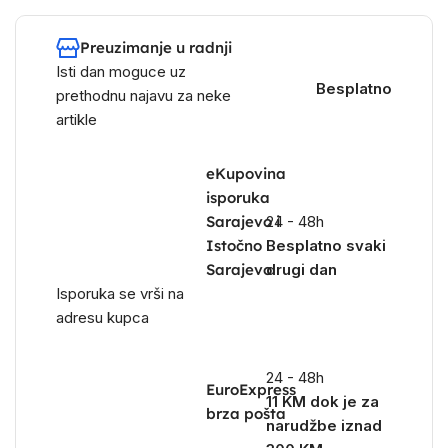
Preuzimanje u radnji
Isti dan moguce uz
Besplatno
prethodnu najavu za neke
artikle
eKupovina
isporuka
Sarajevo i
24 - 48h
Istočno
Besplatno svaki
Sarajevo
drugi dan
Isporuka se vrši na
adresu kupca
24 - 48h
EuroExpress
11 KM dok je za
brza pošta
narudžbe iznad