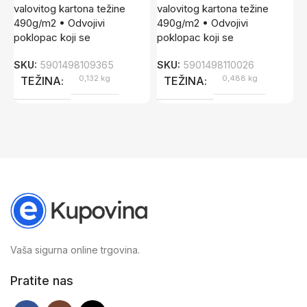
S
valovitog kartona težine
valovitog kartona težine
490g/m2 • Odvojivi
490g/m2 • Odvojivi
poklopac koji se
poklopac koji se
SKU:
5901498109365
SKU:
5901498110026
0,132 kg
0,488 kg
TEŽINA
TEŽINA
Vaša sigurna online trgovina.
Pratite nas