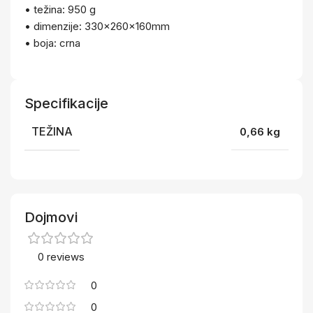
• težina: 950 g
• dimenzije: 330x260x160mm
• boja: crna
Specifikacije
TEŽINA
0,66 kg
Dojmovi
0 reviews
0
0