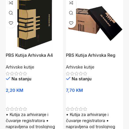
PBS Kutija Arhivska A4
PBS Kutija Arhivska Reg
T
SM*
XXL*SM
A
Arhivske kutije
Arhivske kutije
A
Na stanju
Na stanju
2,20
KM
7,70
KM
2
Dodaj U Korpu
Dodaj U Korpu
• Kutija za arhiviranje i
• Kutija za arhiviranje i
•
čuvanje registratora •
čuvanje registratora •
A
napravljena od troslojnog
napravljena od troslojnog