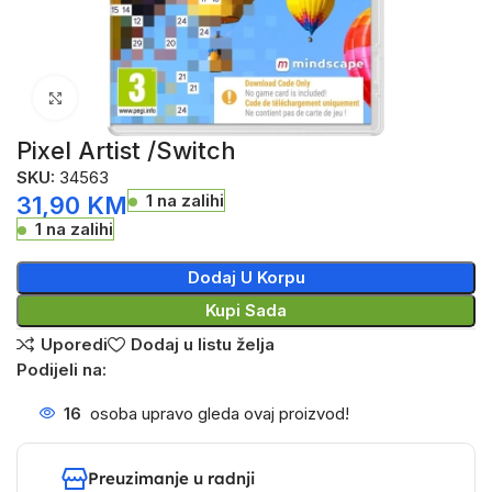
Click to enlarge
Pixel Artist /Switch
SKU:
34563
1 na zalihi
31,90
KM
1 na zalihi
Dodaj U Korpu
Kupi Sada
Uporedi
Dodaj u listu želja
Podijeli na:
16
osoba upravo gleda ovaj proizvod!
Preuzimanje u radnji