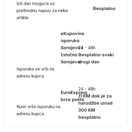
Isti dan moguce uz
Besplatno
prethodnu najavu za neke
artikle
eKupovina
isporuka
Sarajevo i
24 - 48h
Istočno
Besplatno svaki
Sarajevo
drugi dan
Isporuka se vrši na
adresu kupca
24 - 48h
EuroExpress
11 KM dok je za
brza pošta
narudžbe iznad
Kuriri vrše isporuku na
300 KM
adresu kupca
besplatno