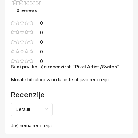
0 reviews
0
0
0
0
0
Budi prvi koji će recenzirati “Pixel Artist /Switch”
Morate biti
ulogovani
da biste objavili recenziju.
Recenzije
Još nema recenzija.