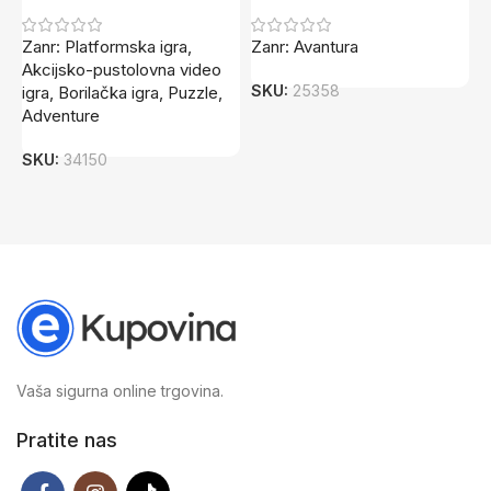
Zanr: Platformska igra,
Zanr: Avantura
Ž
Akcijsko-pustolovna video
SKU:
25358
S
igra, Borilačka igra, Puzzle,
Adventure
SKU:
34150
Vaša sigurna online trgovina.
Pratite nas