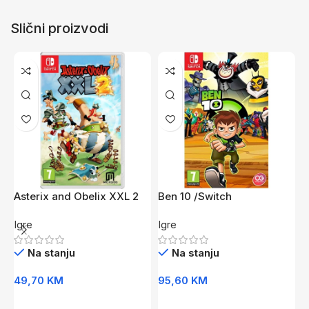
Slični proizvodi
Asterix and Obelix XXL 2
Ben 10 /Switch
C
/Switch
Igre
Igre
I
Na stanju
Na stanju
49,70
KM
95,60
KM
6
Dodaj U Korpu
Dodaj U Korpu