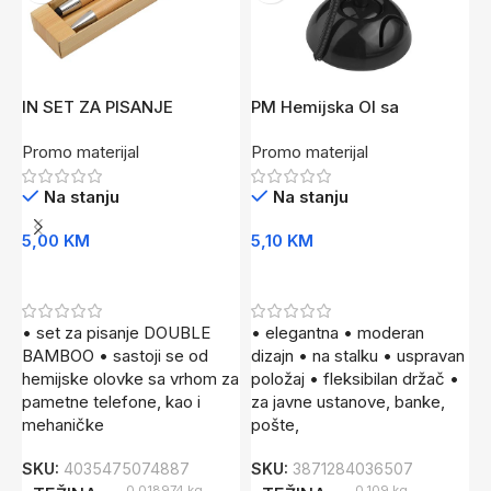
IN SET ZA PISANJE
PM Hemijska Ol sa
P
BAMBOO
držačem FLO CR
C
Promo materijal
Promo materijal
P
Na stanju
Na stanju
5,00
KM
5,10
KM
2
Dodaj U Korpu
Dodaj U Korpu
• set za pisanje DOUBLE
• elegantna • moderan
•
BAMBOO • sastoji se od
dizajn • na stalku • uspravan
č
hemijske olovke sa vrhom za
položaj • fleksibilan držač •
d
pametne telefone, kao i
za javne ustanove, banke,
u
mehaničke
pošte,
8
SKU:
4035475074887
SKU:
3871284036507
S
0,018974 kg
0,109 kg