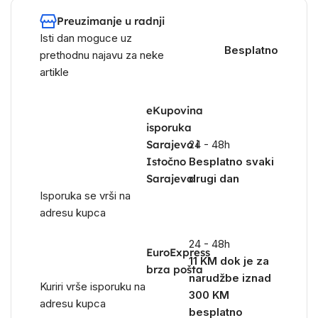
Preuzimanje u radnji
Isti dan moguce uz
Besplatno
prethodnu najavu za neke
artikle
eKupovina
isporuka
Sarajevo i
24 - 48h
Istočno
Besplatno svaki
Sarajevo
drugi dan
Isporuka se vrši na
adresu kupca
24 - 48h
EuroExpress
11 KM dok je za
brza pošta
narudžbe iznad
Kuriri vrše isporuku na
300 KM
adresu kupca
besplatno