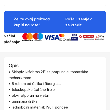
Želite ovaj proizvod
Pošalji zahtjev
kupiti na rate?
za kredit
Načini
plaćanja:
Opis
• Sklopivi kišobran 21” sa potpuno automatskim
mehanizmom
• 8 rebara od čelika i fiberglasa
• teleskopsko čelično tijelo
• okvir otporan na vjetar
• gumirana drška
• jednobojni materijal: 190T pongee