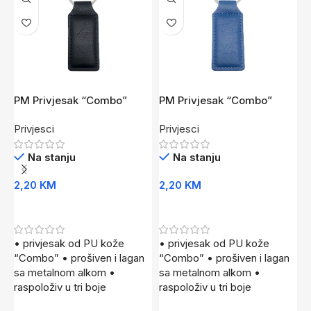
PM Privjesak “Combo”
PM Privjesak “Combo”
P
Crna
Plava
C
Privjesci
Privjesci
P
Na stanju
Na stanju
2,20
KM
2,20
KM
3
Dodaj U Korpu
Dodaj U Korpu
• privjesak od PU kože
• privjesak od PU kože
•
“Combo” • prošiven i lagan
“Combo” • prošiven i lagan
s
sa metalnom alkom •
sa metalnom alkom •
m
raspoloživ u tri boje
raspoloživ u tri boje
r
u