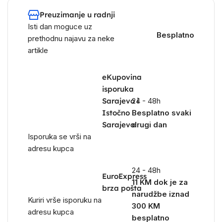
Preuzimanje u radnji
Isti dan moguce uz
Besplatno
prethodnu najavu za neke
artikle
eKupovina
isporuka
Sarajevo i
24 - 48h
Istočno
Besplatno svaki
Sarajevo
drugi dan
Isporuka se vrši na
adresu kupca
24 - 48h
EuroExpress
11 KM dok je za
brza pošta
narudžbe iznad
Kuriri vrše isporuku na
300 KM
adresu kupca
besplatno