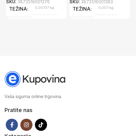
SKU:
3873516001376
SKU:
3873516001383
0,00737 kg
0,007 kg
S
TEŽINA
TEŽINA
Vaša sigurna online trgovina.
Pratite nas