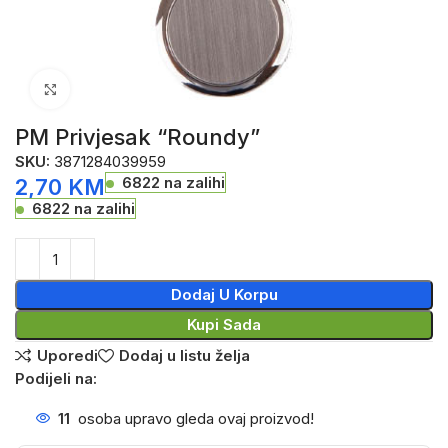
Click to enlarge
PM Privjesak “Roundy”
SKU:
3871284039959
6822 na zalihi
2,70
KM
6822 na zalihi
Dodaj U Korpu
Kupi Sada
Uporedi
Dodaj u listu želja
Podijeli na:
11
osoba upravo gleda ovaj proizvod!