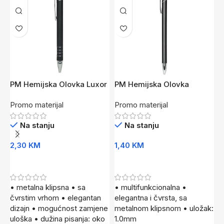
PM Hemijska Olovka Luxor
PM Hemijska Olovka
P
Cr
MIRAGE CR
M
Promo materijal
Promo materijal
P
Na stanju
Na stanju
2,30
KM
1,40
KM
1
Dodaj U Korpu
Dodaj U Korpu
• metalna klipsna • sa
• multifunkcionalna •
•
čvrstim vrhom • elegantan
elegantna i čvrsta, sa
e
dizajn • mogućnost zamjene
metalnom klipsnom • uložak:
m
uloška • dužina pisanja: oko
1.0mm
1