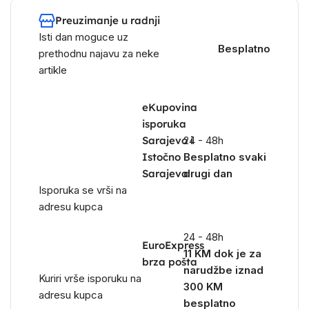
Preuzimanje u radnji
Isti dan moguce uz
Besplatno
prethodnu najavu za neke
artikle
eKupovina
isporuka
Sarajevo i
24 - 48h
Istočno
Besplatno svaki
Sarajevo
drugi dan
Isporuka se vrši na
adresu kupca
24 - 48h
EuroExpress
11 KM dok je za
brza pošta
narudžbe iznad
Kuriri vrše isporuku na
300 KM
adresu kupca
besplatno