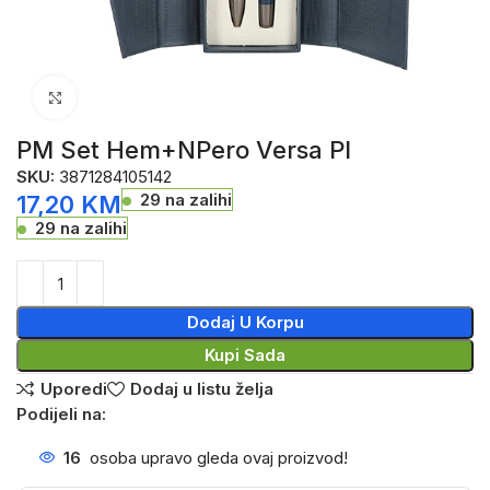
Click to enlarge
PM Set Hem+NPero Versa Pl
SKU:
3871284105142
29 na zalihi
17,20
KM
29 na zalihi
Dodaj U Korpu
Kupi Sada
Uporedi
Dodaj u listu želja
Podijeli na:
16
osoba upravo gleda ovaj proizvod!