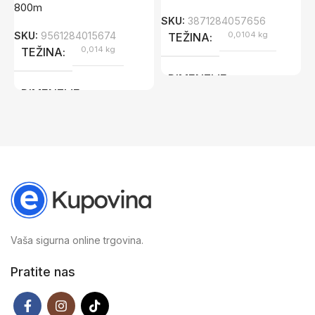
800m
SKU:
3871284057656
S
SKU:
9561284015674
0,0104 kg
TEŽINA
0,014 kg
TEŽINA
DIMENZIJE
DIMENZIJE
14,4 × 1 × 0,5 cm
13,2 × 1,5 × 1 cm
Vaša sigurna online trgovina.
Pratite nas