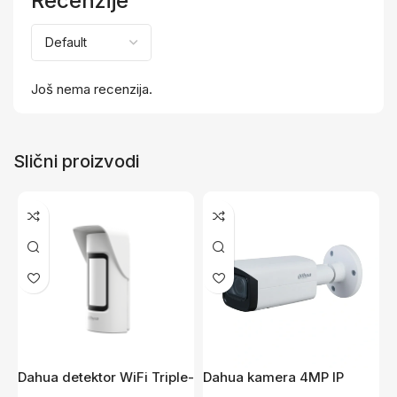
Recenzije
Još nema recenzija.
Slični proizvodi
D
P
C
Dahua detektor WiFi Triple-
Dahua kamera 4MP IP
4
Tech ARD2251E-W2(868)
bullet IPC-HFW1431T-ZS-