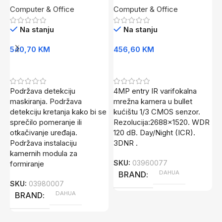
Computer & Office
Computer & Office
2812-S4
Na stanju
Na stanju
M
540,70
KM
456,60
KM
k
M
Dodaj U Korpu
Dodaj U Korpu
s
d
Podržava detekciju
4MP entry IR varifokalna
o
maskiranja. Podržava
mrežna kamera u bullet
detekciju kretanja kako bi se
kućištu 1/3 CMOS senzor.
S
sprečilo pomeranje ili
Rezolucija:2688×1520. WDR
otkačivanje uređaja.
120 dB. Day/Night (ICR).
Podržava instalaciju
3DNR .
kamernih modula za
SKU:
03960077
formiranje
DAHUA
BRAND
SKU:
03980007
DAHUA
BRAND