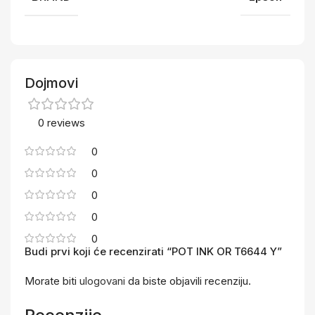
Dojmovi
0 reviews
0
0
0
0
0
Budi prvi koji će recenzirati “POT INK OR T6644 Y”
Morate biti
ulogovani
da biste objavili recenziju.