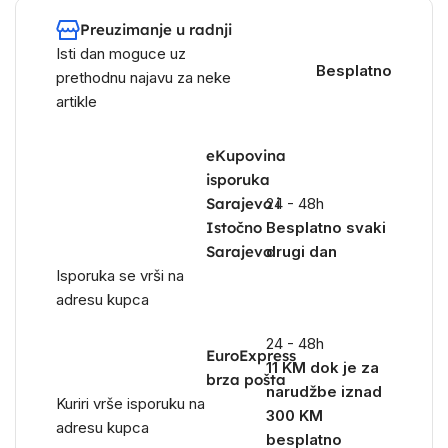
Preuzimanje u radnji
Isti dan moguce uz
Besplatno
prethodnu najavu za neke
artikle
eKupovina
isporuka
Sarajevo i
24 - 48h
Istočno
Besplatno svaki
Sarajevo
drugi dan
Isporuka se vrši na
adresu kupca
24 - 48h
EuroExpress
11 KM dok je za
brza pošta
narudžbe iznad
Kuriri vrše isporuku na
300 KM
adresu kupca
besplatno