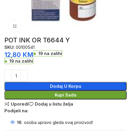
Click to enlarge
POT INK OR T6644 Y
SKU:
00100541
19 na zalihi
12,80
KM
19 na zalihi
Dodaj U Korpu
Kupi Sada
Uporedi
Dodaj u listu želja
Podijeli na:
16
osoba upravo gleda ovaj proizvod!