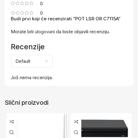
0
0
Budi prvi koji će recenzirati “POT LSR OR C7115A”
Morate biti
ulogovani
da biste objavili recenziju.
Recenzije
Još nema recenzija.
Slični proizvodi