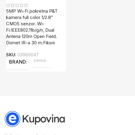
5MP Wi-Fi pokretna P&T
kamera full color 1/2.8”
CMOS senzor. Wi-
Fi:IEEE802.11b/g/n, Dual
Antena 120m Open Field.
Domet IR-a 30 m.Fiksni
SKU:
03960047
DAHUA
BRAND