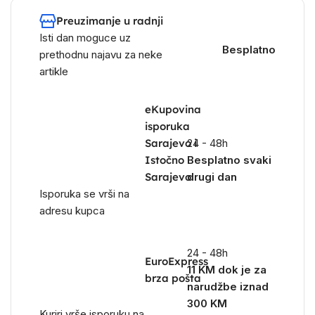
Preuzimanje u radnji
Isti dan moguce uz
Besplatno
prethodnu najavu za neke
artikle
eKupovina
isporuka
Sarajevo i
24 - 48h
Istočno
Besplatno svaki
Sarajevo
drugi dan
Isporuka se vrši na
adresu kupca
24 - 48h
EuroExpress
11 KM dok je za
brza pošta
narudžbe iznad
300 KM
Kuriri vrše isporuku na