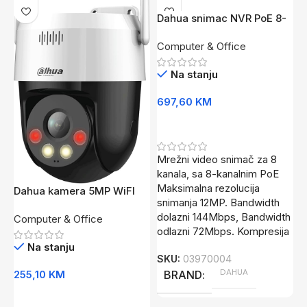
Dahua snimac NVR PoE 8-
kanala NVR2108HS-8P-
I
Computer & Office
4KS3
I
C
Na stanju
697,60
KM
6
Dodaj U Korpu
Mrežni video snimač za 8
kanala, sa 8-kanalnim PoE
M
Maksimalna rezolucija
U
Dahua kamera 5MP WiFI
snimanja 12MP. Bandwidth
K
PT P5AE-PV
dolazni 144Mbps, Bandwidth
8
Computer & Office
odlazni 72Mbps. Kompresija
a
Na stanju
m
SKU:
03970004
DAHUA
255,10
KM
BRAND
S
Dodaj U Korpu