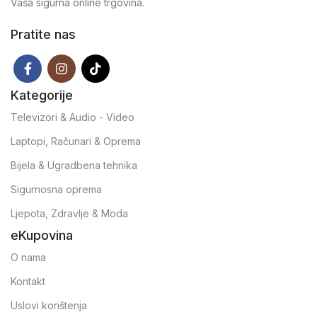
Vaša sigurna online trgovina.
Pratite nas
Kategorije
Televizori & Audio - Video
Laptopi, Računari & Oprema
Bijela & Ugradbena tehnika
Sigurnosna oprema
Ljepota, Zdravlje & Moda
eKupovina
O nama
Kontakt
Uslovi korištenja