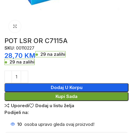
Click to enlarge
POT LSR OR C7115A
SKU:
00110227
29 na zalihi
28,70
KM
29 na zalihi
Dodaj U Korpu
Kupi Sada
Uporedi
Dodaj u listu želja
Podijeli na:
10
osoba upravo gleda ovaj proizvod!